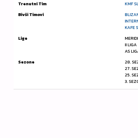
Trenutni Tim
KMF S
Bivši Timovi
BLIZA
INTER
KAFE 
Lige
MERID
II LIG
AS LIG
Sezone
28. SE
27. S
25. S
3. SEZ