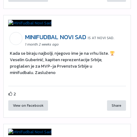
MINIFUDBAL NOVI SAD
IS AT NOVI SAD.
1 month 2 weeks ago
Kada se biraju najbolji, njegovo ime je na vrhu liste.
Veselin Guberinić, kapiten reprezentacije Srbije,
proglašen je za MVP-ja Prvenstva Srbije u
minifudbalu. Zasluženo
2
View on Facebook
Share