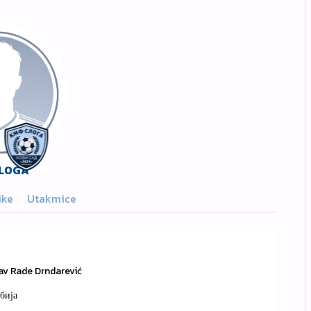
SLOGA
ike
Utakmice
v Rade Drndarević
бија