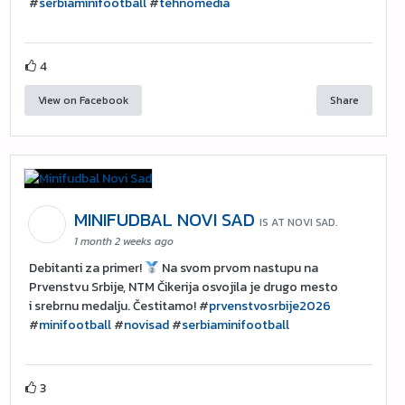
#
serbiaminifootball
#
tehnomedia
4
View on Facebook
Share
MINIFUDBAL NOVI SAD
IS AT NOVI SAD.
1 month 2 weeks ago
Debitanti za primer!
Na svom prvom nastupu na
Prvenstvu Srbije, NTM Čikerija osvojila je drugo mesto
i srebrnu medalju. Čestitamo! #
prvenstvosrbije2026
#
minifootball
#
novisad
#
serbiaminifootball
3