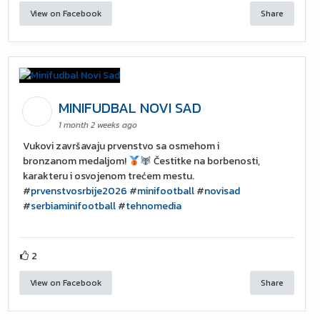
View on Facebook
Share
MINIFUDBAL NOVI SAD
1 month 2 weeks ago
Vukovi završavaju prvenstvo sa osmehom i
bronzanom medaljom!
Čestitke na borbenosti,
karakteru i osvojenom trećem mestu.
#
prvenstvosrbije2026
#
minifootball
#
novisad
#
serbiaminifootball
#
tehnomedia
2
View on Facebook
Share