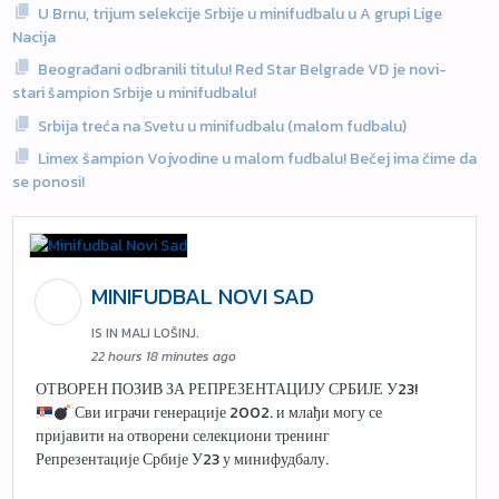
U Brnu, trijum selekcije Srbije u minifudbalu u A grupi Lige
Nacija
Beograđani odbranili titulu! Red Star Belgrade VD je novi-
stari šampion Srbije u minifudbalu!
Srbija treća na Svetu u minifudbalu (malom fudbalu)
Limex šampion Vojvodine u malom fudbalu! Bečej ima čime da
se ponosi!
MINIFUDBAL NOVI SAD
IS IN MALI LOŠINJ.
22 hours 18 minutes ago
ОТВОРЕН ПОЗИВ ЗА РЕПРЕЗЕНТАЦИЈУ СРБИЈЕ У23!
Сви играчи генерације 2002. и млађи могу се
пријавити на отворени селекциони тренинг
Репрезентације Србије У23 у минифудбалу.