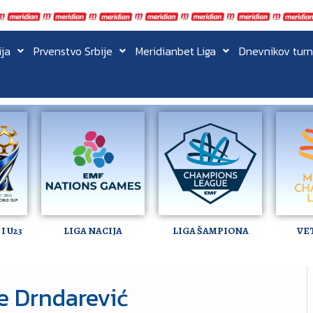
ija
Prvenstvo Srbije
Meridianbet Liga
Dnevnikov turn
I U23
LIGA NACIJA
LIGA ŠAMPIONA
VE
e Drndarević