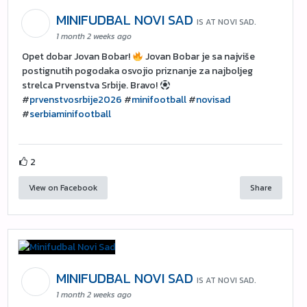
MINIFUDBAL NOVI SAD
IS AT NOVI SAD.
1 month 2 weeks ago
Opet dobar Jovan Bobar!
Jovan Bobar je sa najviše
postignutih pogodaka osvojio priznanje za najboljeg
strelca Prvenstva Srbije. Bravo!
#
prvenstvosrbije2026
#
minifootball
#
novisad
#
serbiaminifootball
2
View on Facebook
Share
MINIFUDBAL NOVI SAD
IS AT NOVI SAD.
1 month 2 weeks ago