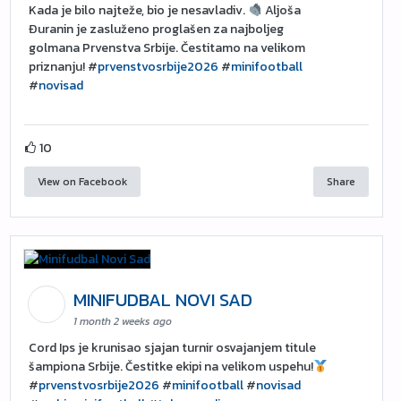
Kada je bilo najteže, bio je nesavladiv.
Aljoša
Đuranin je zasluženo proglašen za najboljeg
golmana Prvenstva Srbije. Čestitamo na velikom
priznanju! #
prvenstvosrbije2026
#
minifootball
#
novisad
10
View on Facebook
Share
MINIFUDBAL NOVI SAD
1 month 2 weeks ago
Cord Ips je krunisao sjajan turnir osvajanjem titule
šampiona Srbije. Čestitke ekipi na velikom uspehu!
#
prvenstvosrbije2026
#
minifootball
#
novisad