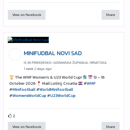
View on Facebook
Share
MINIFUDBAL NOVI SAD
IS IN PRIMORSKO-GORANSKA ŽUPANIJA, HRVATSKA.
1 week 2 days ago
The WMF Women’s & U23 World Cup!
13 – 16
October 2026
Mali Lošinj, Croatia
#
WMF
#
Minifootball
#
WorldMinifootball
#
WomensWorldCup
#
U23WorldCup
2
View on Facebook
Share