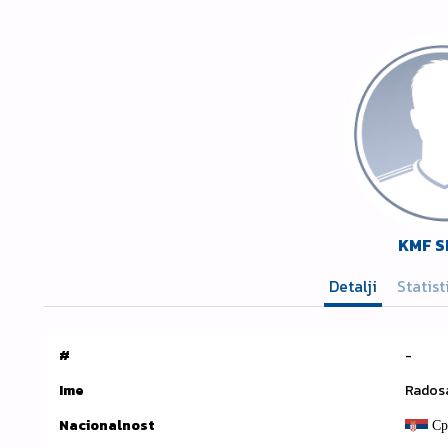
KMF 
Detalji
Statist
#
-
Ime
Radosa
Nacionalnost
Ср