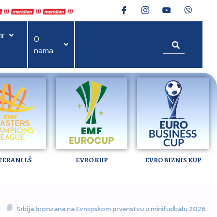
ir
O
nama
TERANI LŠ
EVRO KUP
EVRO BIZNIS KUP
Srbija bronzana na Evropskom prvenstvu u minifudbalu 2026