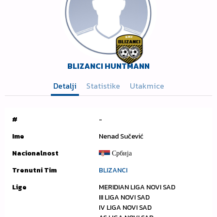
BLIZANCI HUNTMANN
Detalji
Statistike
Utakmice
#
-
Ime
Nenad Sučević
Nacionalnost
Србија
Trenutni Tim
BLIZANCI
Lige
MERIDIAN LIGA NOVI SAD
III LIGA NOVI SAD
IV LIGA NOVI SAD