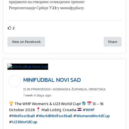
пријавити на отворени селекциони тренинг
Репрезентације Србије У23 у минифудбалу.
2
View on Facebook
Share
MINIFUDBAL NOVI SAD
IS IN PRIMORSKO-GORANSKA ŽUPANIJA, HRVATSKA.
1 week 4 days ago
The WMF Women’s & U23 World Cup!
13 – 16
October 2026
Mali Lošinj, Croatia
#
WMF
#
Minifootball
#
WorldMinifootball
#
WomensWorldCup
#
U23WorldCup