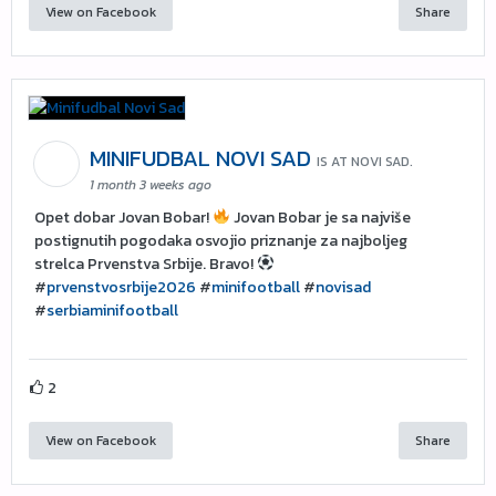
View on Facebook
Share
MINIFUDBAL NOVI SAD
IS AT NOVI SAD.
1 month 3 weeks ago
Opet dobar Jovan Bobar!
Jovan Bobar je sa najviše
postignutih pogodaka osvojio priznanje za najboljeg
strelca Prvenstva Srbije. Bravo!
#
prvenstvosrbije2026
#
minifootball
#
novisad
#
serbiaminifootball
2
View on Facebook
Share