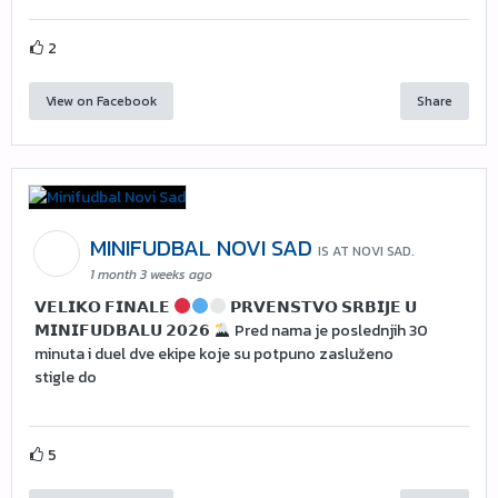
2
View on Facebook
Share
MINIFUDBAL NOVI SAD
IS AT NOVI SAD.
1 month 3 weeks ago
𝗩𝗘𝗟𝗜𝗞𝗢 𝗙𝗜𝗡𝗔𝗟𝗘
𝗣𝗥𝗩𝗘𝗡𝗦𝗧𝗩𝗢 𝗦𝗥𝗕𝗜𝗝𝗘 𝗨
𝗠𝗜𝗡𝗜𝗙𝗨𝗗𝗕𝗔𝗟𝗨 𝟮𝟬𝟮𝟲
Pred nama je poslednjih 30
minuta i duel dve ekipe koje su potpuno zasluženo
stigle do
5