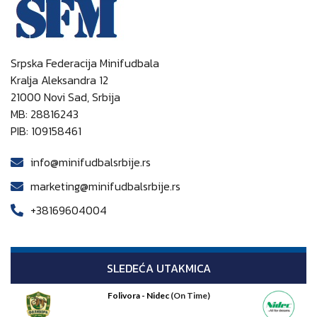
Srpska Federacija Minifudbala
Kralja Aleksandra 12
21000 Novi Sad, Srbija
MB: 28816243
PIB: 109158461
info@minifudbalsrbije.rs
marketing@minifudbalsrbije.rs
+38169604004
SLEDEĆA UTAKMICA
Folivora - Nidec
(On Time)