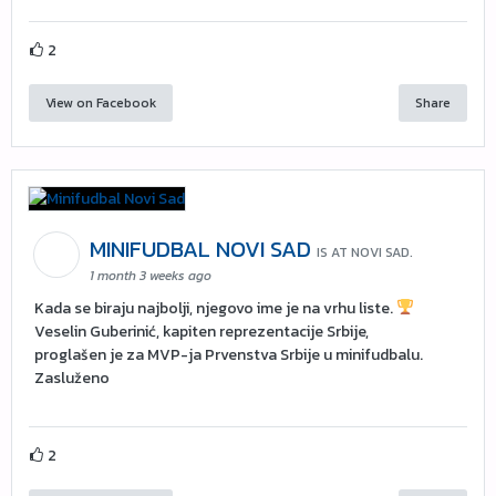
2
View on Facebook
Share
MINIFUDBAL NOVI SAD
IS AT NOVI SAD.
1 month 3 weeks ago
Kada se biraju najbolji, njegovo ime je na vrhu liste.
Veselin Guberinić, kapiten reprezentacije Srbije,
proglašen je za MVP-ja Prvenstva Srbije u minifudbalu.
Zasluženo
2