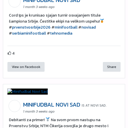
MINIFUDBAL NOVI SAD
1 month 3 weeks ago
Cord Ips je krunisao sjajan turnir osvajanjem titule
šampiona Srbije. Čestitke ekipi na velikom uspehu!
#
prvenstvosrbije2026
#
minifootball
#
novisad
#
serbiaminifootball
#
tehnomedia
4
View on Facebook
Share
MINIFUDBAL NOVI SAD
IS AT NOVI SAD.
1 month 3 weeks ago
Debitanti za primer!
Na svom prvom nastupu na
Prvenstvu Srbije, NTM Čikerija osvojila je drugo mesto i