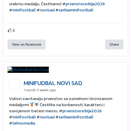
srebrnu medalju. Čestitamo! #
prvenstvosrbije2026
#
minifootball
#
novisad
#
serbiaminifootball
3
View on Facebook
Share
MINIFUDBAL NOVI SAD
1 month 3 weeks ago
Vukovi završavaju prvenstvo sa osmehom i bronzanom
medaljom!
Čestitke na borbenosti, karakteru i
osvojenom trećem mestu. #
prvenstvosrbije2026
#
minifootball
#
novisad
#
serbiaminifootball
#
tehnomedia