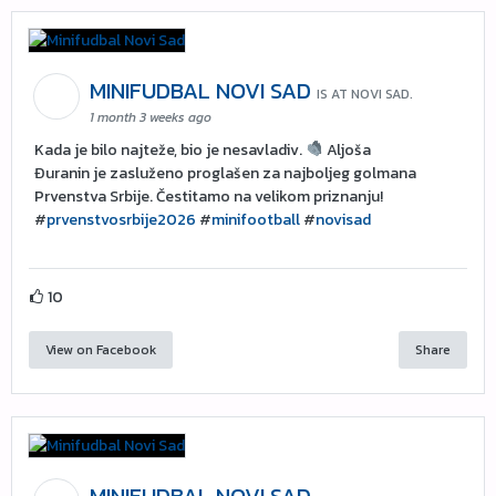
MINIFUDBAL NOVI SAD
IS AT NOVI SAD.
1 month 3 weeks ago
Kada je bilo najteže, bio je nesavladiv.
Aljoša
Đuranin je zasluženo proglašen za najboljeg golmana
Prvenstva Srbije. Čestitamo na velikom priznanju!
#
prvenstvosrbije2026
#
minifootball
#
novisad
10
View on Facebook
Share