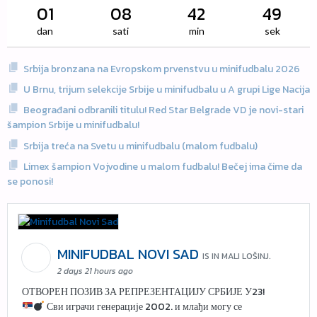
01
08
42
49
dan
sati
min
sek
Srbija bronzana na Evropskom prvenstvu u minifudbalu 2026
U Brnu, trijum selekcije Srbije u minifudbalu u A grupi Lige Nacija
Beograđani odbranili titulu! Red Star Belgrade VD je novi-stari
šampion Srbije u minifudbalu!
Srbija treća na Svetu u minifudbalu (malom fudbalu)
Limex šampion Vojvodine u malom fudbalu! Bečej ima čime da
se ponosi!
MINIFUDBAL NOVI SAD
IS IN MALI LOŠINJ.
2 days 21 hours ago
ОТВОРЕН ПОЗИВ ЗА РЕПРЕЗЕНТАЦИЈУ СРБИЈЕ У23!
Сви играчи генерације 2002. и млађи могу се