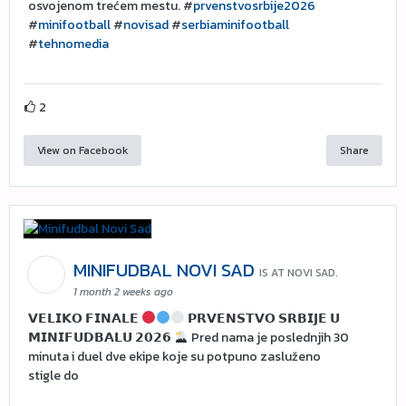
osvojenom trećem mestu. #
prvenstvosrbije2026
#
minifootball
#
novisad
#
serbiaminifootball
#
tehnomedia
2
View on Facebook
Share
MINIFUDBAL NOVI SAD
IS AT NOVI SAD.
1 month 2 weeks ago
𝗩𝗘𝗟𝗜𝗞𝗢 𝗙𝗜𝗡𝗔𝗟𝗘
𝗣𝗥𝗩𝗘𝗡𝗦𝗧𝗩𝗢 𝗦𝗥𝗕𝗜𝗝𝗘 𝗨
𝗠𝗜𝗡𝗜𝗙𝗨𝗗𝗕𝗔𝗟𝗨 𝟮𝟬𝟮𝟲
Pred nama je poslednjih 30
minuta i duel dve ekipe koje su potpuno zasluženo
stigle do