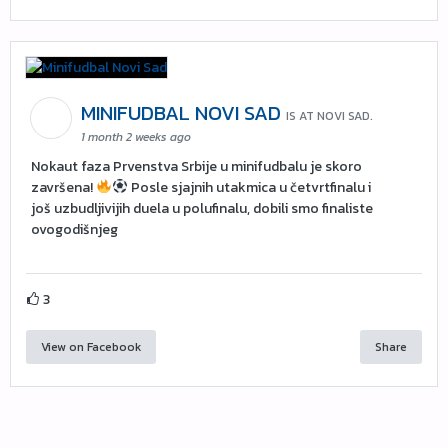
MINIFUDBAL NOVI SAD
IS AT NOVI SAD.
1 month 2 weeks ago
Nokaut faza Prvenstva Srbije u minifudbalu je skoro
završena!
Posle sjajnih utakmica u četvrtfinalu i
još uzbudljivijih duela u polufinalu, dobili smo finaliste
ovogodišnjeg
3
View on Facebook
Share