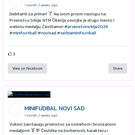
1 month 2 weeks ago
Debitanti za primer!
Na svom prvom nastupu na
Prvenstvu Srbije, NTM Čikerija osvojila je drugo mesto i
srebrnu medalju. Čestitamo! #
prvenstvosrbije2026
#
minifootball
#
novisad
#
serbiaminifootball
3
View on Facebook
Share
MINIFUDBAL NOVI SAD
1 month 2 weeks ago
Vukovi završavaju prvenstvo sa osmehom i bronzanom
medaljom!
Čestitke na borbenosti, karakteru i