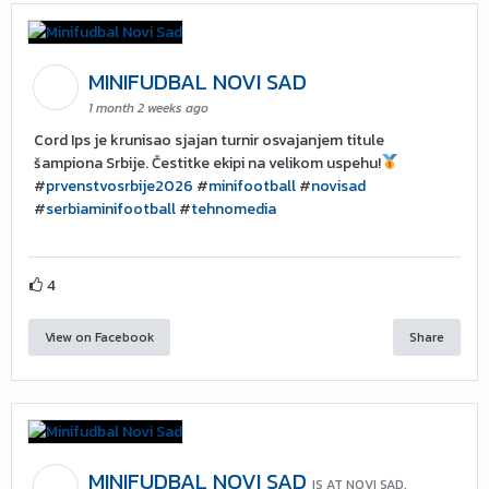
MINIFUDBAL NOVI SAD
1 month 2 weeks ago
Cord Ips je krunisao sjajan turnir osvajanjem titule
šampiona Srbije. Čestitke ekipi na velikom uspehu!
#
prvenstvosrbije2026
#
minifootball
#
novisad
#
serbiaminifootball
#
tehnomedia
4
View on Facebook
Share
MINIFUDBAL NOVI SAD
IS AT NOVI SAD.