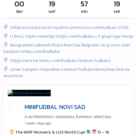
00
19
57
18
dan
sati
min
sek
Srbija bronzana na Evropskom prvenstvu u minifudbalu 2026
U Brnu, trijum selekcije Srbije u minifudbalu u A grupi Lige Nacija
Beograđani odbranili titulu! Red Star Belgrade VD je novi-stari
šampion Srbije u minifudbalu!
Srbija treća na Svetu u minifudbalu (malom fudbalu)
Limex šampion Vojvodine u malom fudbalu! Bečej ima čime da
se ponosi!
MINIFUDBAL NOVI SAD
IS IN PRIMORSKO-GORANSKA ŽUPANIJA, HRVATSKA.
1 week 1 day ago
The WMF Women’s & U23 World Cup!
13 – 16