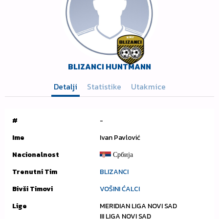
BLIZANCI HUNTMANN
Detalji
Statistike
Utakmice
#
-
Ime
Ivan Pavlović
Nacionalnost
Србија
Trenutni Tim
BLIZANCI
Bivši Timovi
VOŠINI ĆALCI
Lige
MERIDIAN LIGA NOVI SAD
III LIGA NOVI SAD