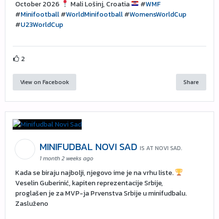
October 2026
Mali Lošinj, Croatia
#
WMF
#
Minifootball
#
WorldMinifootball
#
WomensWorldCup
#
U23WorldCup
2
View on Facebook
Share
MINIFUDBAL NOVI SAD
IS AT NOVI SAD.
1 month 2 weeks ago
Kada se biraju najbolji, njegovo ime je na vrhu liste.
Veselin Guberinić, kapiten reprezentacije Srbije,
proglašen je za MVP-ja Prvenstva Srbije u minifudbalu.
Zasluženo