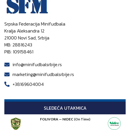
Srpska Federacija Minifudbala
Kralja Aleksandra 12
21000 Novi Sad, Srbija
MB: 28816243
PIB: 109158461
info@minifudbalsrbije.rs
marketing@minifudbalsrbije.rs
+38169604004
SLEDEĆA UTAKMICA
FOLIVORA — NIDEC
(On Time)