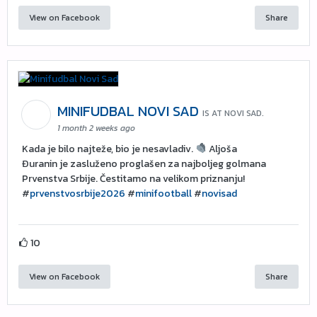
View on Facebook
Share
MINIFUDBAL NOVI SAD
IS AT NOVI SAD.
1 month 2 weeks ago
Kada je bilo najteže, bio je nesavladiv.
Aljoša
Đuranin je zasluženo proglašen za najboljeg golmana
Prvenstva Srbije. Čestitamo na velikom priznanju!
#
prvenstvosrbije2026
#
minifootball
#
novisad
10
View on Facebook
Share