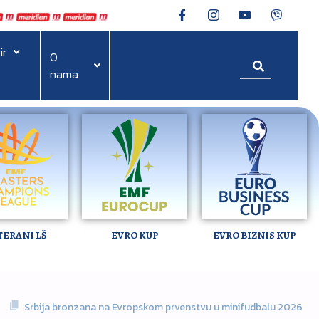
ir
O
nama
TERANI LŠ
EVRO KUP
EVRO BIZNIS KUP
Srbija bronzana na Evropskom prvenstvu u minifudbalu 2026