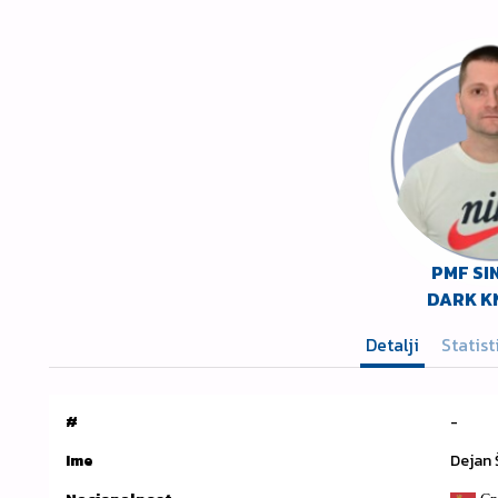
PMF SI
DARK K
Detalji
Statist
#
-
Ime
Dejan Š