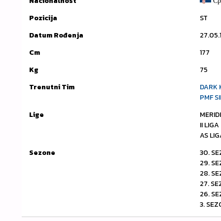
Nacionalnost
Ср
Pozicija
ST
Datum Rođenja
27.05.
Cm
177
Kg
75
Trenutni Tim
DARK 
PMF S
Lige
MERID
II LIG
AS LIG
Sezone
30. SE
29. S
28. SE
27. S
26. SE
3. SEZ