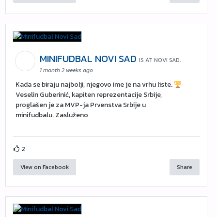
MINIFUDBAL NOVI SAD
IS AT NOVI SAD.
1 month 2 weeks ago
Kada se biraju najbolji, njegovo ime je na vrhu liste.
Veselin Guberinić, kapiten reprezentacije Srbije,
proglašen je za MVP-ja Prvenstva Srbije u
minifudbalu. Zasluženo
2
View on Facebook
Share