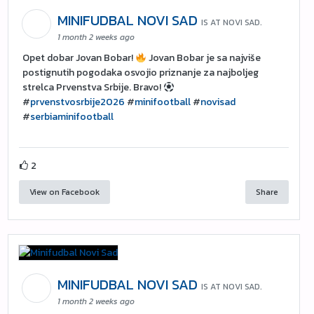
MINIFUDBAL NOVI SAD
IS AT NOVI SAD.
1 month 2 weeks ago
Opet dobar Jovan Bobar!
Jovan Bobar je sa najviše
postignutih pogodaka osvojio priznanje za najboljeg
strelca Prvenstva Srbije. Bravo!
#
prvenstvosrbije2026
#
minifootball
#
novisad
#
serbiaminifootball
2
View on Facebook
Share
MINIFUDBAL NOVI SAD
IS AT NOVI SAD.
1 month 2 weeks ago