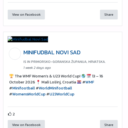
View on Facebook
Share
MINIFUDBAL NOVI SAD
IS IN PRIMORSKO-GORANSKA ŽUPANIJA, HRVATSKA.
1 week 2 days ago
The WMF Women’s & U23 World Cup!
13 – 16
October 2026
Mali Lošinj, Croatia
#
WMF
#
Minifootball
#
WorldMinifootball
#
WomensWorldCup
#
U23WorldCup
2
View on Facebook
Share