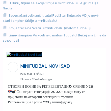
U Brnu, trijum selekcije Srbije u minifudbalu u A grupi Lige
Nacija
Beograđani odbranili titulu! Red Star Belgrade VD je novi-
stari šampion Srbije u minifudbalu!
Srbija treća na Svetu u minifudbalu (malom fudbalu)
Limex šampion Vojvodine u malom fudbalu! Bečej ima čime da
se ponosi!
MINIFUDBAL NOVI SAD
IS IN MALI LOŠINJ.
15 hours 31 minutes ago
ОТВОРЕН ПОЗИВ ЗА РЕПРЕЗЕНТАЦИЈУ СРБИЈЕ У23!
Сви играчи генерације 2002. и млађи могу се
пријавити на отворени селекциони тренинг
Репрезентације Србије У23 у минифудбалу.