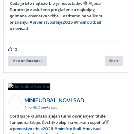
Kada je bilo najteže, bio je nesavladiv.
Aljoša
Đuranin je zasluženo proglašen za najboljeg
golmana Prvenstva Srbije. Čestitamo na velikom
priznanju! #
prvenstvosrbije2026
#
minifootball
#
novisad
10
View on Facebook
Share
MINIFUDBAL NOVI SAD
1 month 2 weeks ago
Cord Ips je krunisao sjajan turnir osvajanjem titule
šampiona Srbije. Čestitke ekipi na velikom uspehu!
#
prvenstvosrbije2026
#
minifootball
#
novisad