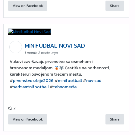
View on Facebook
Share
MINIFUDBAL NOVI SAD
1 month 2 weeks ago
Vukovi završavaju prvenstvo sa osmehom i
bronzanom medaljom!
Čestitke na borbenosti,
karakteru i osvojenom trećem mestu.
#
prvenstvosrbije2026
#
minifootball
#
novisad
#
serbiaminifootball
#
tehnomedia
2
View on Facebook
Share