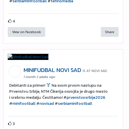
#
serbiaminifootball
#
tehnomedia
4
View on Facebook
Share
MINIFUDBAL NOVI SAD
IS AT NOVI SAD.
1 month 2 weeks ago
Debitanti za primer!
Na svom prvom nastupu na
Prvenstvu Srbije, NTM Čikerija osvojila je drugo mesto
i srebrnu medalju. Čestitamo! #
prvenstvosrbije2026
#
minifootball
#
novisad
#
serbiaminifootball
3