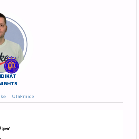
NDIKAT
NIGHTS
ike
Utakmice
ljivić