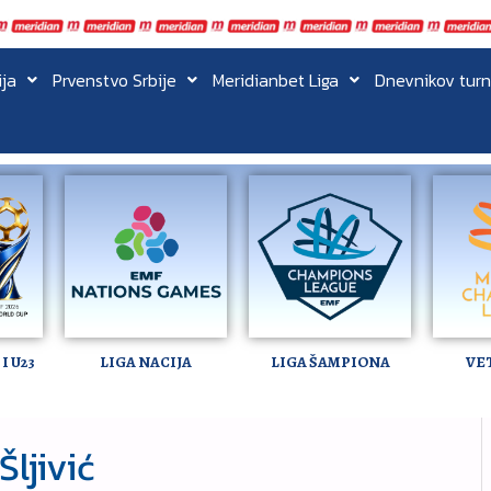
ija
Prvenstvo Srbije
Meridianbet Liga
Dnevnikov turn
I U23
LIGA NACIJA
LIGA ŠAMPIONA
VE
Šljivić