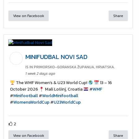
View on Facebook
Share
MINIFUDBAL NOVI SAD
IS IN PRIMORSKO-GORANSKA ŽUPANIJA, HRVATSKA.
1 week 2 days ago
The WMF Women’s & U23 World Cup!
13 – 16
October 2026
Mali Lošinj, Croatia
#
WMF
#
Minifootball
#
WorldMinifootball
#
WomensWorldCup
#
U23WorldCup
2
View on Facebook
Share