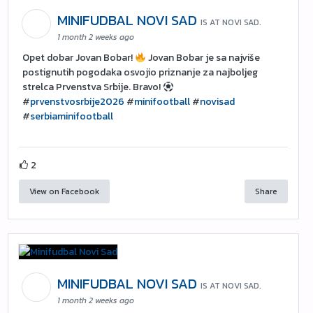
MINIFUDBAL NOVI SAD
IS AT NOVI SAD.
1 month 2 weeks ago
Opet dobar Jovan Bobar!
Jovan Bobar je sa najviše
postignutih pogodaka osvojio priznanje za najboljeg
strelca Prvenstva Srbije. Bravo!
#
prvenstvosrbije2026
#
minifootball
#
novisad
#
serbiaminifootball
2
View on Facebook
Share
MINIFUDBAL NOVI SAD
IS AT NOVI SAD.
1 month 2 weeks ago