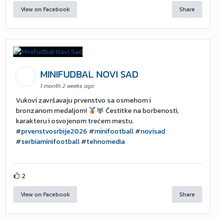
View on Facebook
Share
MINIFUDBAL NOVI SAD
1 month 2 weeks ago
Vukovi završavaju prvenstvo sa osmehom i
bronzanom medaljom!
Čestitke na borbenosti,
karakteru i osvojenom trećem mestu.
#
prvenstvosrbije2026
#
minifootball
#
novisad
#
serbiaminifootball
#
tehnomedia
2
View on Facebook
Share