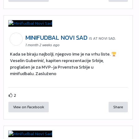
MINIFUDBAL NOVI SAD
IS AT NOVI SAD.
1 month 2 weeks ago
Kada se biraju najbolji, njegovo ime je na vrhu liste.
Veselin Guberinić, kapiten reprezentacije Srbije,
proglašen je za MVP-ja Prvenstva Srbije u
minifudbalu. Zasluženo
2
View on Facebook
Share