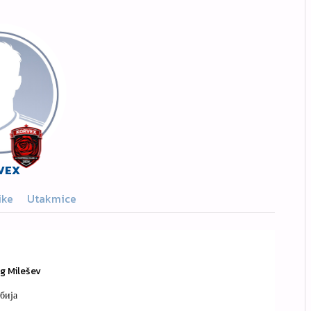
VEX
ike
Utakmice
g Milešev
бија