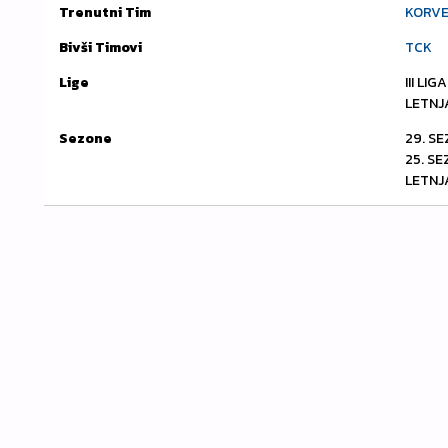
Trenutni Tim
KORV
Bivši Timovi
TCK
Lige
III LI
LETNJ
Sezone
29. S
25. S
LETNJ