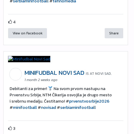
#
serbiaminifootball
#
tehnomedia
4
View on Facebook
Share
MINIFUDBAL NOVI SAD
IS AT NOVI SAD.
1 month 2 weeks ago
Debitanti za primer!
Na svom prvom nastupu na
Prvenstvu Srbije, NTM Čikerija osvojila je drugo mesto
i srebrnu medalju. Čestitamo! #
prvenstvosrbije2026
#
minifootball
#
novisad
#
serbiaminifootball
3