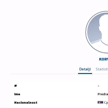
KOR
Detalji
Statist
#
-
Ime
Predra
Nacionalnost
Ср