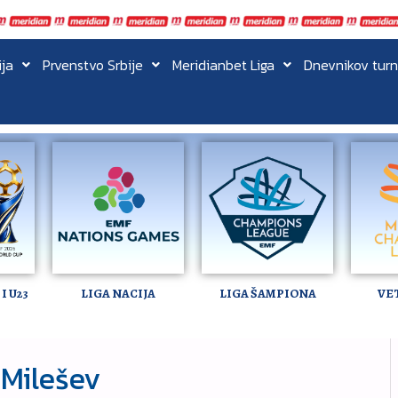
ija
Prvenstvo Srbije
Meridianbet Liga
Dnevnikov turn
I U23
LIGA NACIJA
LIGA ŠAMPIONA
VE
 Milešev