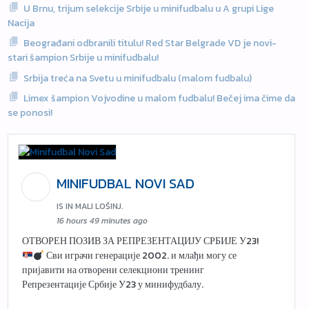
U Brnu, trijum selekcije Srbije u minifudbalu u A grupi Lige
Nacija
Beograđani odbranili titulu! Red Star Belgrade VD je novi-
stari šampion Srbije u minifudbalu!
Srbija treća na Svetu u minifudbalu (malom fudbalu)
Limex šampion Vojvodine u malom fudbalu! Bečej ima čime da
se ponosi!
MINIFUDBAL NOVI SAD
IS IN MALI LOŠINJ.
16 hours 49 minutes ago
ОТВОРЕН ПОЗИВ ЗА РЕПРЕЗЕНТАЦИЈУ СРБИЈЕ У23!
Сви играчи генерације 2002. и млађи могу се
пријавити на отворени селекциони тренинг
Репрезентације Србије У23 у минифудбалу.