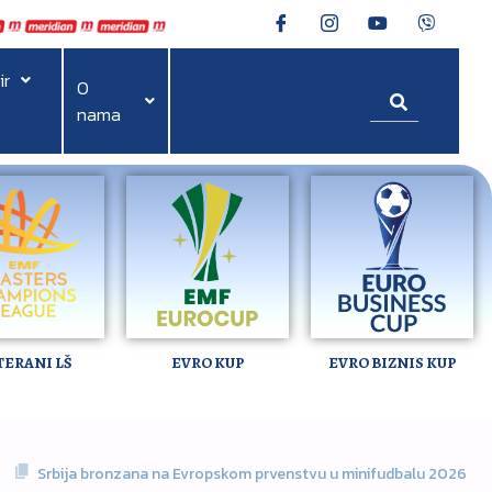
ir
O
nama
TERANI LŠ
EVRO KUP
EVRO BIZNIS KUP
Srbija bronzana na Evropskom prvenstvu u minifudbalu 2026