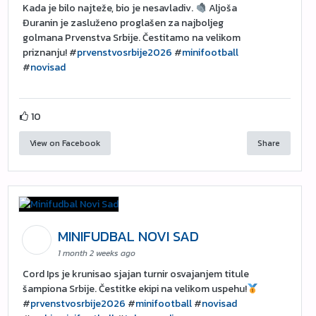
Kada je bilo najteže, bio je nesavladiv.
Aljoša
Đuranin je zasluženo proglašen za najboljeg
golmana Prvenstva Srbije. Čestitamo na velikom
priznanju! #
prvenstvosrbije2026
#
minifootball
#
novisad
10
View on Facebook
Share
MINIFUDBAL NOVI SAD
1 month 2 weeks ago
Cord Ips je krunisao sjajan turnir osvajanjem titule
šampiona Srbije. Čestitke ekipi na velikom uspehu!
#
prvenstvosrbije2026
#
minifootball
#
novisad