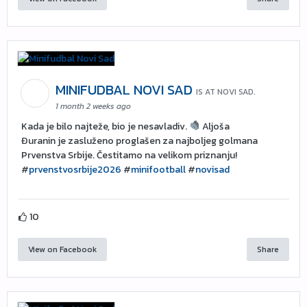
MINIFUDBAL NOVI SAD
IS AT NOVI SAD.
1 month 2 weeks ago
Kada je bilo najteže, bio je nesavladiv.
Aljoša
Đuranin je zasluženo proglašen za najboljeg golmana
Prvenstva Srbije. Čestitamo na velikom priznanju!
#
prvenstvosrbije2026
#
minifootball
#
novisad
10
View on Facebook
Share