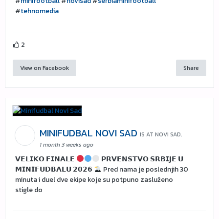
#
minifootball
#
novisad
#
serbiaminifootball
#
tehnomedia
2
View on Facebook
Share
MINIFUDBAL NOVI SAD
IS AT NOVI SAD.
1 month 3 weeks ago
𝗩𝗘𝗟𝗜𝗞𝗢 𝗙𝗜𝗡𝗔𝗟𝗘
𝗣𝗥𝗩𝗘𝗡𝗦𝗧𝗩𝗢 𝗦𝗥𝗕𝗜𝗝𝗘 𝗨
𝗠𝗜𝗡𝗜𝗙𝗨𝗗𝗕𝗔𝗟𝗨 𝟮𝟬𝟮𝟲
Pred nama je poslednjih 30
minuta i duel dve ekipe koje su potpuno zasluženo
stigle do