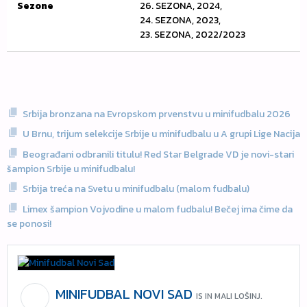
Sezone
26. SEZONA, 2024,
24. SEZONA, 2023,
23. SEZONA, 2022/2023
Srbija bronzana na Evropskom prvenstvu u minifudbalu 2026
U Brnu, trijum selekcije Srbije u minifudbalu u A grupi Lige Nacija
Beograđani odbranili titulu! Red Star Belgrade VD je novi-stari
šampion Srbije u minifudbalu!
Srbija treća na Svetu u minifudbalu (malom fudbalu)
Limex šampion Vojvodine u malom fudbalu! Bečej ima čime da
se ponosi!
MINIFUDBAL NOVI SAD
IS IN MALI LOŠINJ.