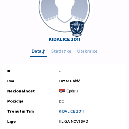
KIDALICE 2011
Detalji
Statistike
Utakmice
#
-
Ime
Lazar Babić
Nacionalnost
Србија
Pozicija
DC
Trenutni Tim
KIDALICE 2011
Lige
II LIGA NOVI SAD