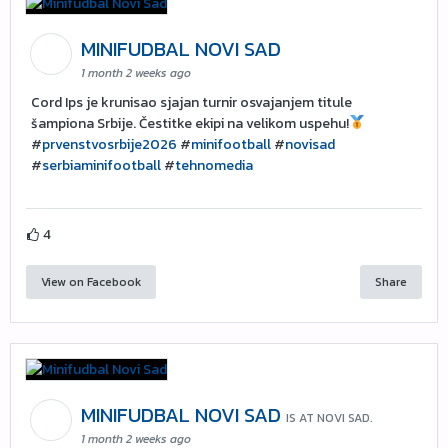
MINIFUDBAL NOVI SAD
1 month 2 weeks ago
Cord Ips je krunisao sjajan turnir osvajanjem titule
šampiona Srbije. Čestitke ekipi na velikom uspehu!
#
prvenstvosrbije2026
#
minifootball
#
novisad
#
serbiaminifootball
#
tehnomedia
4
View on Facebook
Share
MINIFUDBAL NOVI SAD
IS AT NOVI SAD.
1 month 2 weeks ago