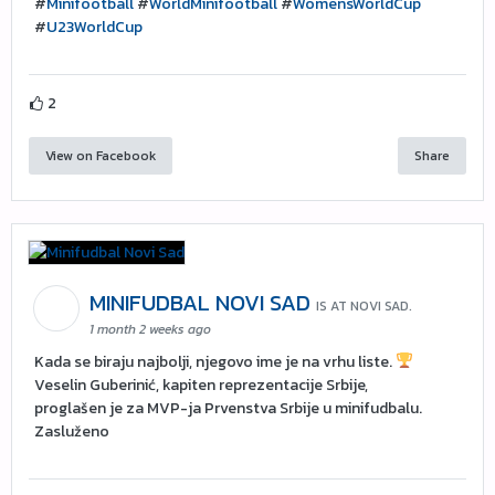
#
Minifootball
#
WorldMinifootball
#
WomensWorldCup
#
U23WorldCup
2
View on Facebook
Share
MINIFUDBAL NOVI SAD
IS AT NOVI SAD.
1 month 2 weeks ago
Kada se biraju najbolji, njegovo ime je na vrhu liste.
Veselin Guberinić, kapiten reprezentacije Srbije,
proglašen je za MVP-ja Prvenstva Srbije u minifudbalu.
Zasluženo