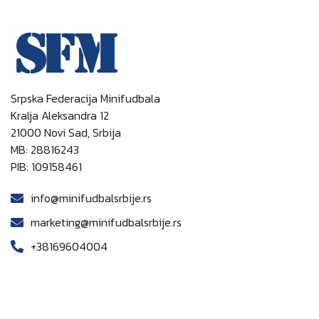
Srpska Federacija Minifudbala
Kralja Aleksandra 12
21000 Novi Sad, Srbija
MB: 28816243
PIB: 109158461
info@minifudbalsrbije.rs
marketing@minifudbalsrbije.rs
+38169604004