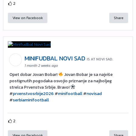
2
View on Facebook
Share
MINIFUDBAL NOVI SAD
IS AT NOVI SAD.
1 month 2 weeks ago
Opet dobar Jovan Bobar!
Jovan Bobar je sa najviše
postignutih pogodaka osvojio priznanje za najboljeg
strelca Prvenstva Srbije. Bravo!
#
prvenstvosrbije2026
#
minifootball
#
novisad
#
serbiaminifootball
2
View on Facebook
Share