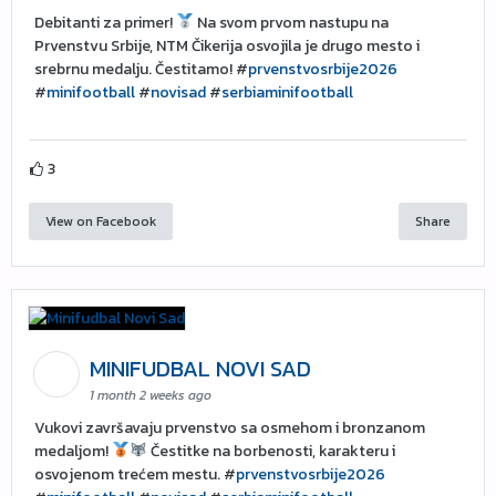
Debitanti za primer!
Na svom prvom nastupu na
Prvenstvu Srbije, NTM Čikerija osvojila je drugo mesto i
srebrnu medalju. Čestitamo! #
prvenstvosrbije2026
#
minifootball
#
novisad
#
serbiaminifootball
3
View on Facebook
Share
MINIFUDBAL NOVI SAD
1 month 2 weeks ago
Vukovi završavaju prvenstvo sa osmehom i bronzanom
medaljom!
Čestitke na borbenosti, karakteru i
osvojenom trećem mestu. #
prvenstvosrbije2026