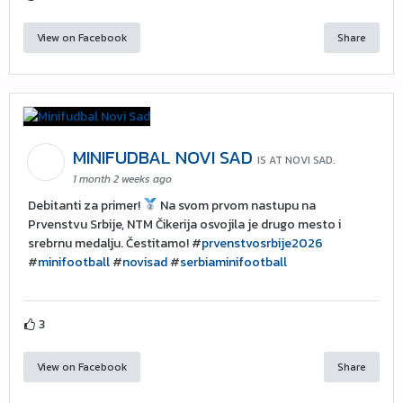
View on Facebook
Share
MINIFUDBAL NOVI SAD
IS AT NOVI SAD.
1 month 2 weeks ago
Debitanti za primer!
Na svom prvom nastupu na
Prvenstvu Srbije, NTM Čikerija osvojila je drugo mesto i
srebrnu medalju. Čestitamo! #
prvenstvosrbije2026
#
minifootball
#
novisad
#
serbiaminifootball
3
View on Facebook
Share