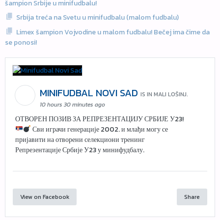
šampion Srbije u minifudbalu!
Srbija treća na Svetu u minifudbalu (malom fudbalu)
Limex šampion Vojvodine u malom fudbalu! Bečej ima čime da
se ponosi!
MINIFUDBAL NOVI SAD
IS IN MALI LOŠINJ.
10 hours 30 minutes ago
ОТВОРЕН ПОЗИВ ЗА РЕПРЕЗЕНТАЦИЈУ СРБИЈЕ У23!
Сви играчи генерације 2002. и млађи могу се
пријавити на отворени селекциони тренинг
Репрезентације Србије У23 у минифудбалу.
View on Facebook
Share