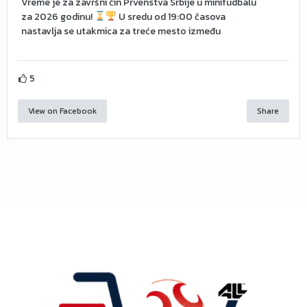
Vreme je za završni čin Prvenstva Srbije u minifudbalu
za 2026 godinu!
U sredu od 19:00 časova
nastavlja se utakmica za treće mesto između
5
View on Facebook
Share