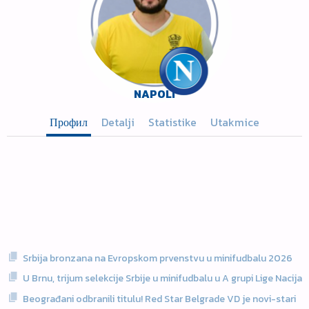
NAPOLI
Профил
Detalji
Statistike
Utakmice
Srbija bronzana na Evropskom prvenstvu u minifudbalu 2026
U Brnu, trijum selekcije Srbije u minifudbalu u A grupi Lige Nacija
Beograđani odbranili titulu! Red Star Belgrade VD je novi-stari