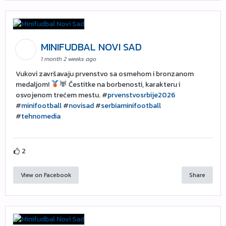
MINIFUDBAL NOVI SAD
1 month 2 weeks ago
Vukovi završavaju prvenstvo sa osmehom i bronzanom
medaljom!
Čestitke na borbenosti, karakteru i
osvojenom trećem mestu. #
prvenstvosrbije2026
#
minifootball
#
novisad
#
serbiaminifootball
#
tehnomedia
2
View on Facebook
Share