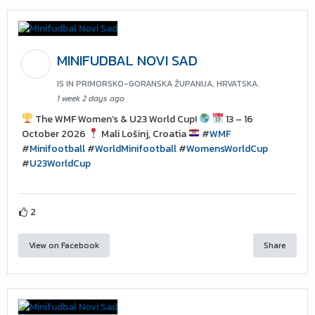
MINIFUDBAL NOVI SAD
IS IN PRIMORSKO-GORANSKA ŽUPANIJA, HRVATSKA.
1 week 2 days ago
The WMF Women’s & U23 World Cup!
13 – 16
October 2026
Mali Lošinj, Croatia
#
WMF
#
Minifootball
#
WorldMinifootball
#
WomensWorldCup
#
U23WorldCup
2
View on Facebook
Share