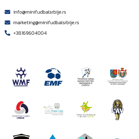
info@minifudbalsrbije.rs
marketing@minifudbalsrbije.rs
+38169604004