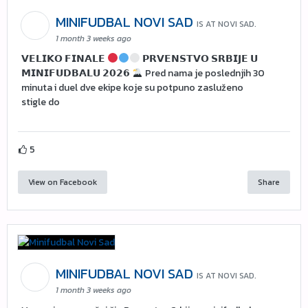
MINIFUDBAL NOVI SAD
IS AT NOVI SAD.
1 month 3 weeks ago
𝗩𝗘𝗟𝗜𝗞𝗢 𝗙𝗜𝗡𝗔𝗟𝗘
𝗣𝗥𝗩𝗘𝗡𝗦𝗧𝗩𝗢 𝗦𝗥𝗕𝗜𝗝𝗘 𝗨
𝗠𝗜𝗡𝗜𝗙𝗨𝗗𝗕𝗔𝗟𝗨 𝟮𝟬𝟮𝟲
Pred nama je poslednjih 30
minuta i duel dve ekipe koje su potpuno zasluženo
stigle do
5
View on Facebook
Share
MINIFUDBAL NOVI SAD
IS AT NOVI SAD.
1 month 3 weeks ago