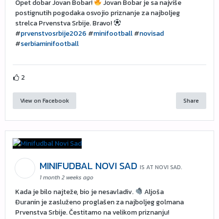
Opet dobar Jovan Bobar!
Jovan Bobar je sa najviše
postignutih pogodaka osvojio priznanje za najboljeg
strelca Prvenstva Srbije. Bravo!
#
prvenstvosrbije2026
#
minifootball
#
novisad
#
serbiaminifootball
2
View on Facebook
Share
MINIFUDBAL NOVI SAD
IS AT NOVI SAD.
1 month 2 weeks ago
Kada je bilo najteže, bio je nesavladiv.
Aljoša
Đuranin je zasluženo proglašen za najboljeg golmana
Prvenstva Srbije. Čestitamo na velikom priznanju!