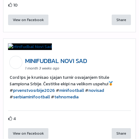
10
View on Facebook
Share
MINIFUDBAL NOVI SAD
1 month 3 weeks ago
Cord Ips je krunisao sjajan turnir osvajanjem titule
šampiona Srbije. Čestitke ekipi na velikom uspehu!
#
prvenstvosrbije2026
#
minifootball
#
novisad
#
serbiaminifootball
#
tehnomedia
4
View on Facebook
Share