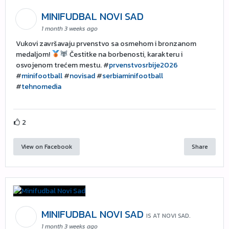
MINIFUDBAL NOVI SAD
1 month 3 weeks ago
Vukovi završavaju prvenstvo sa osmehom i bronzanom
medaljom!
Čestitke na borbenosti, karakteru i
osvojenom trećem mestu. #
prvenstvosrbije2026
#
minifootball
#
novisad
#
serbiaminifootball
#
tehnomedia
2
View on Facebook
Share
MINIFUDBAL NOVI SAD
IS AT NOVI SAD.
1 month 3 weeks ago