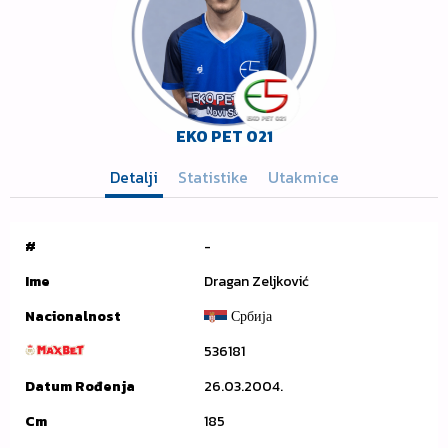
EKO PET 021
Detalji
Statistike
Utakmice
#
-
Ime
Dragan Zeljković
Nacionalnost
Србија
536181
Datum Rođenja
26.03.2004.
Cm
185