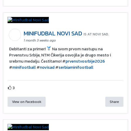
MINIFUDBAL NOVI SAD
IS AT NOVI SAD.
1 month 3 weeks ago
Debitanti za primer!
Na svom prvom nastupu na
Prvenstvu Srbije, NTM Čikerija osvojila je drugo mesto i
srebrnu medalju. Čestitamo! #
prvenstvosrbije2026
#
minifootball
#
novisad
#
serbiaminifootball
3
View on Facebook
Share