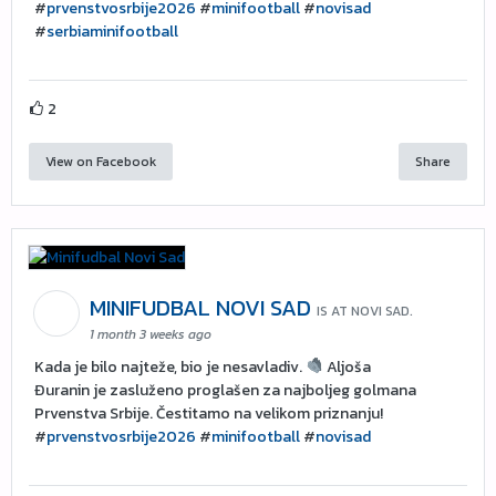
#
prvenstvosrbije2026
#
minifootball
#
novisad
#
serbiaminifootball
2
View on Facebook
Share
MINIFUDBAL NOVI SAD
IS AT NOVI SAD.
1 month 3 weeks ago
Kada je bilo najteže, bio je nesavladiv.
Aljoša
Đuranin je zasluženo proglašen za najboljeg golmana
Prvenstva Srbije. Čestitamo na velikom priznanju!
#
prvenstvosrbije2026
#
minifootball
#
novisad