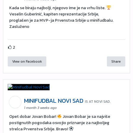
Kada se biraju najbolji, njegovo ime je na vrhu liste.
Veselin Guberinić, kapiten reprezentacije Srbije,
proglašen je za MVP-ja Prvenstva Srbije u minifudbalu.
Zasluženo
2
View on Facebook
Share
MINIFUDBAL NOVI SAD
IS AT NOVI SAD.
1 month 3 weeks ago
Opet dobar Jovan Bobar!
Jovan Bobar je sa najviše
postignutih pogodaka osvojio priznanje za najboljeg
strelca Prvenstva Srbije. Bravo!