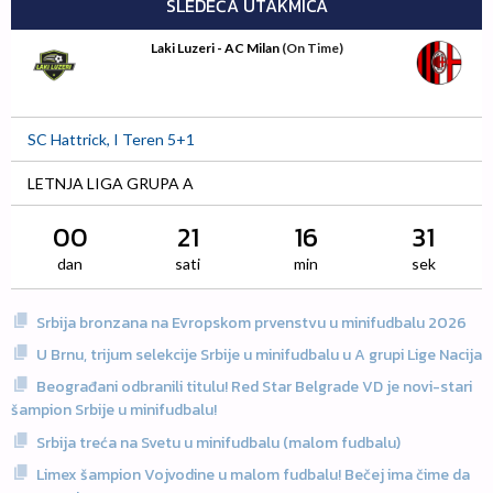
SLEDEĆA UTAKMICA
Laki Luzeri - AC Milan
(On Time)
SC Hattrick, I Teren 5+1
LETNJA LIGA GRUPA A
00
21
16
31
dan
sati
min
sek
Srbija bronzana na Evropskom prvenstvu u minifudbalu 2026
U Brnu, trijum selekcije Srbije u minifudbalu u A grupi Lige Nacija
Beograđani odbranili titulu! Red Star Belgrade VD je novi-stari
šampion Srbije u minifudbalu!
Srbija treća na Svetu u minifudbalu (malom fudbalu)
Limex šampion Vojvodine u malom fudbalu! Bečej ima čime da