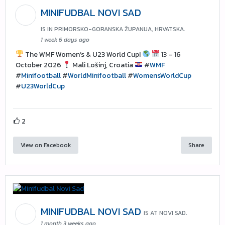
MINIFUDBAL NOVI SAD
IS IN PRIMORSKO-GORANSKA ŽUPANIJA, HRVATSKA.
1 week 6 days ago
The WMF Women’s & U23 World Cup!
13 – 16
October 2026
Mali Lošinj, Croatia
#
WMF
#
Minifootball
#
WorldMinifootball
#
WomensWorldCup
#
U23WorldCup
2
View on Facebook
Share
MINIFUDBAL NOVI SAD
IS AT NOVI SAD.
1 month 3 weeks ago