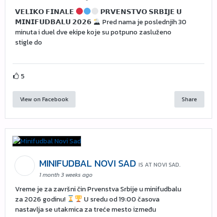
𝗩𝗘𝗟𝗜𝗞𝗢 𝗙𝗜𝗡𝗔𝗟𝗘
𝗣𝗥𝗩𝗘𝗡𝗦𝗧𝗩𝗢 𝗦𝗥𝗕𝗜𝗝𝗘 𝗨
𝗠𝗜𝗡𝗜𝗙𝗨𝗗𝗕𝗔𝗟𝗨 𝟮𝟬𝟮𝟲
Pred nama je poslednjih 30
minuta i duel dve ekipe koje su potpuno zasluženo
stigle do
5
View on Facebook
Share
MINIFUDBAL NOVI SAD
IS AT NOVI SAD.
1 month 3 weeks ago
Vreme je za završni čin Prvenstva Srbije u minifudbalu
za 2026 godinu!
U sredu od 19:00 časova
nastavlja se utakmica za treće mesto između