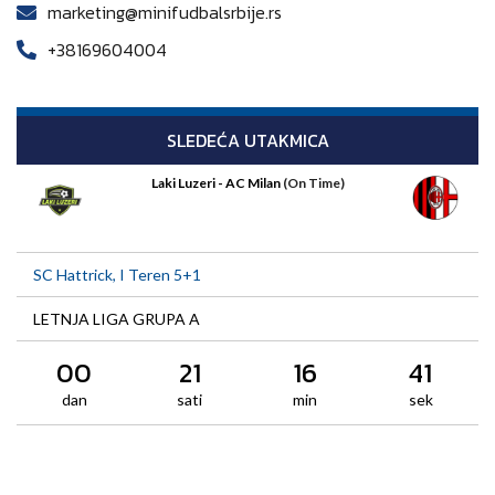
marketing@minifudbalsrbije.rs
+38169604004
SLEDEĆA UTAKMICA
Laki Luzeri - AC Milan
(On Time)
SC Hattrick, I Teren 5+1
LETNJA LIGA GRUPA A
00
21
16
41
dan
sati
min
sek