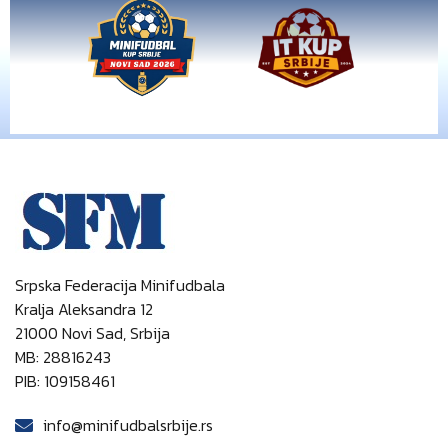
Srpska Federacija Minifudbala
Kralja Aleksandra 12
21000 Novi Sad, Srbija
MB: 28816243
PIB: 109158461
info@minifudbalsrbije.rs