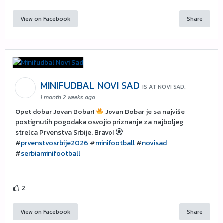
View on Facebook
Share
MINIFUDBAL NOVI SAD
IS AT NOVI SAD.
1 month 2 weeks ago
Opet dobar Jovan Bobar!
Jovan Bobar je sa najviše
postignutih pogodaka osvojio priznanje za najboljeg
strelca Prvenstva Srbije. Bravo!
#
prvenstvosrbije2026
#
minifootball
#
novisad
#
serbiaminifootball
2
View on Facebook
Share