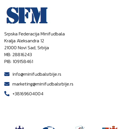
Srpska Federacija Minifudbala
Kralja Aleksandra 12
21000 Novi Sad, Srbija
MB: 28816243
PIB: 109158461
info@minifudbalsrbije.rs
marketing@minifudbalsrbije.rs
+38169604004