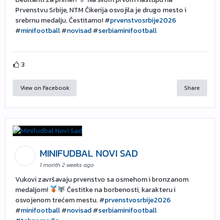
Prvenstvu Srbije, NTM Čikerija osvojila je drugo mesto i
srebrnu medalju. Čestitamo! #
prvenstvosrbije2026
#
minifootball
#
novisad
#
serbiaminifootball
3
View on Facebook
Share
MINIFUDBAL NOVI SAD
1 month 2 weeks ago
Vukovi završavaju prvenstvo sa osmehom i bronzanom
medaljom!
Čestitke na borbenosti, karakteru i
osvojenom trećem mestu. #
prvenstvosrbije2026
#
minifootball
#
novisad
#
serbiaminifootball