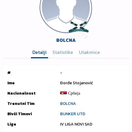
BOLCNA
Detalji
Statistike
Utakmice
#
-
Ime
Đorđe Stojanović
Nacionalnost
Србија
Trenutni Tim
BOLCNA
Bivši Timovi
BUNKER UTD
Lige
IV LIGA NOVI SAD