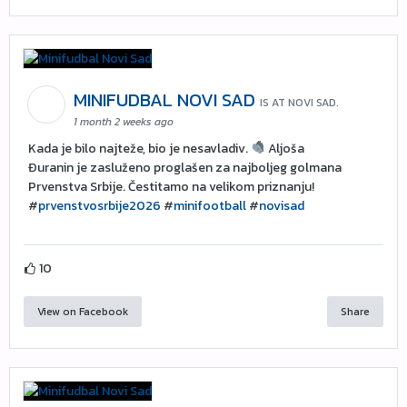
MINIFUDBAL NOVI SAD
IS AT NOVI SAD.
1 month 2 weeks ago
Kada je bilo najteže, bio je nesavladiv.
Aljoša
Đuranin je zasluženo proglašen za najboljeg golmana
Prvenstva Srbije. Čestitamo na velikom priznanju!
#
prvenstvosrbije2026
#
minifootball
#
novisad
10
View on Facebook
Share