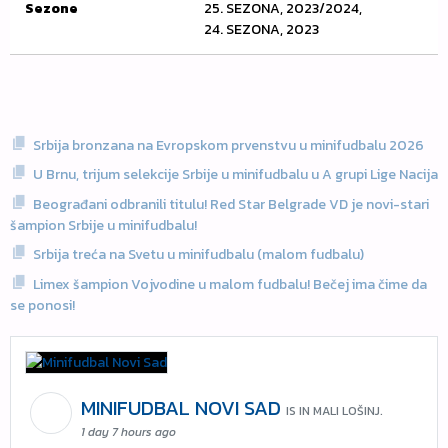
Sezone
25. SEZONA, 2023/2024,
24. SEZONA, 2023
Srbija bronzana na Evropskom prvenstvu u minifudbalu 2026
U Brnu, trijum selekcije Srbije u minifudbalu u A grupi Lige Nacija
Beograđani odbranili titulu! Red Star Belgrade VD je novi-stari
šampion Srbije u minifudbalu!
Srbija treća na Svetu u minifudbalu (malom fudbalu)
Limex šampion Vojvodine u malom fudbalu! Bečej ima čime da
se ponosi!
MINIFUDBAL NOVI SAD
IS IN MALI LOŠINJ.
1 day 7 hours ago