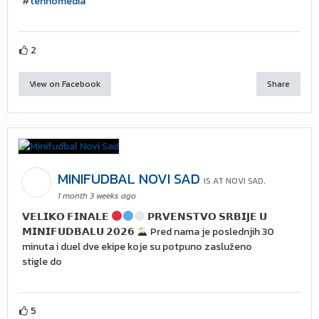
#
tehnomedia
2
View on Facebook
Share
MINIFUDBAL NOVI SAD
IS AT NOVI SAD.
1 month 3 weeks ago
𝗩𝗘𝗟𝗜𝗞𝗢 𝗙𝗜𝗡𝗔𝗟𝗘
𝗣𝗥𝗩𝗘𝗡𝗦𝗧𝗩𝗢 𝗦𝗥𝗕𝗜𝗝𝗘 𝗨
𝗠𝗜𝗡𝗜𝗙𝗨𝗗𝗕𝗔𝗟𝗨 𝟮𝟬𝟮𝟲
Pred nama je poslednjih 30
minuta i duel dve ekipe koje su potpuno zasluženo
stigle do
5