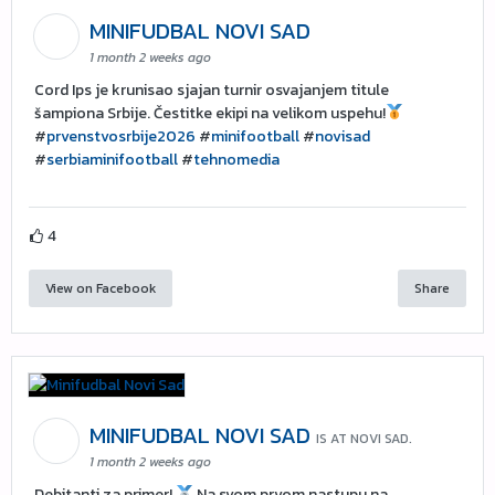
MINIFUDBAL NOVI SAD
1 month 2 weeks ago
Cord Ips je krunisao sjajan turnir osvajanjem titule
šampiona Srbije. Čestitke ekipi na velikom uspehu!
#
prvenstvosrbije2026
#
minifootball
#
novisad
#
serbiaminifootball
#
tehnomedia
4
View on Facebook
Share
MINIFUDBAL NOVI SAD
IS AT NOVI SAD.
1 month 2 weeks ago
Debitanti za primer!
Na svom prvom nastupu na