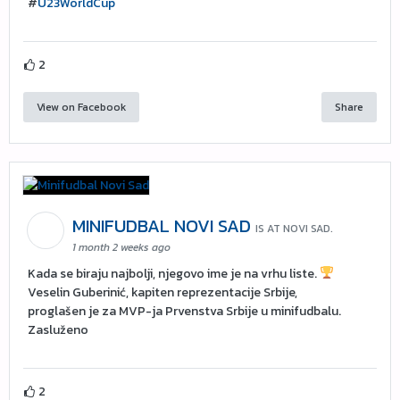
#
U23WorldCup
2
View on Facebook
Share
MINIFUDBAL NOVI SAD
IS AT NOVI SAD.
1 month 2 weeks ago
Kada se biraju najbolji, njegovo ime je na vrhu liste.
Veselin Guberinić, kapiten reprezentacije Srbije,
proglašen je za MVP-ja Prvenstva Srbije u minifudbalu.
Zasluženo
2