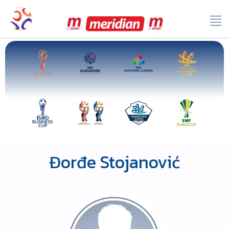
Đorđe Stojanović