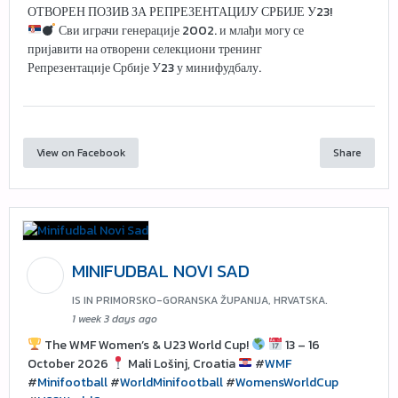
ОТВОРЕН ПОЗИВ ЗА РЕПРЕЗЕНТАЦИЈУ СРБИЈЕ У23!
Сви играчи генерације 2002. и млађи могу се
пријавити на отворени селекциони тренинг
Репрезентације Србије У23 у минифудбалу.
View on Facebook
Share
MINIFUDBAL NOVI SAD
IS IN PRIMORSKO-GORANSKA ŽUPANIJA, HRVATSKA.
1 week 3 days ago
The WMF Women’s & U23 World Cup!
13 – 16
October 2026
Mali Lošinj, Croatia
#
WMF
#
Minifootball
#
WorldMinifootball
#
WomensWorldCup