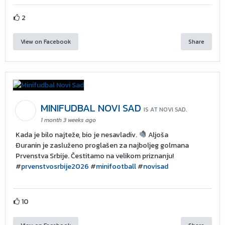
2
View on Facebook
Share
MINIFUDBAL NOVI SAD
IS AT NOVI SAD.
1 month 3 weeks ago
Kada je bilo najteže, bio je nesavladiv.
Aljoša
Đuranin je zasluženo proglašen za najboljeg golmana
Prvenstva Srbije. Čestitamo na velikom priznanju!
#
prvenstvosrbije2026
#
minifootball
#
novisad
10