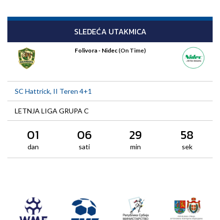
SLEDEĆA UTAKMICA
Folivora - Nidec
(On Time)
SC Hattrick, II Teren 4+1
LETNJA LIGA GRUPA C
01
06
29
58
dan
sati
min
sek