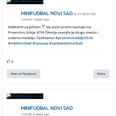
MINIFUDBAL NOVI SAD
IS AT NOVI SAD.
1 month 3 weeks ago
Debitanti za primer!
Na svom prvom nastupu na
Prvenstvu Srbije, NTM Čikerija osvojila je drugo mesto i
srebrnu medalju. Čestitamo! #
prvenstvosrbije2026
#
minifootball
#
novisad
#
serbiaminifootball
3
View on Facebook
Share
MINIFUDBAL NOVI SAD
1 month 3 weeks ago