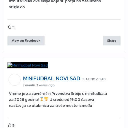
minuta i duel dve ekipe koje su potpuno zasluženo
stigle do
5
View on Facebook
Share
MINIFUDBAL NOVI SAD
IS AT NOVI SAD.
1 month 3 weeks ago
Vreme je za završni čin Prvenstva Srbije u minifudbalu
za 2026 godinu!
U sredu od 19:00 časova
nastavlja se utakmica za treće mesto između
5