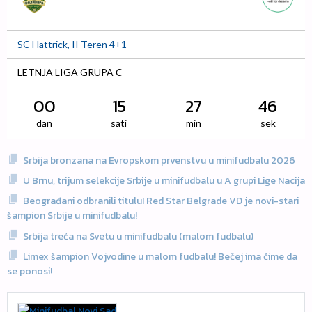
SC Hattrick, II Teren 4+1
LETNJA LIGA GRUPA C
00
15
27
46
dan
sati
min
sek
Srbija bronzana na Evropskom prvenstvu u minifudbalu 2026
U Brnu, trijum selekcije Srbije u minifudbalu u A grupi Lige Nacija
Beograđani odbranili titulu! Red Star Belgrade VD je novi-stari
šampion Srbije u minifudbalu!
Srbija treća na Svetu u minifudbalu (malom fudbalu)
Limex šampion Vojvodine u malom fudbalu! Bečej ima čime da
se ponosi!