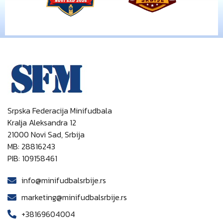
Srpska Federacija Minifudbala
Kralja Aleksandra 12
21000 Novi Sad, Srbija
MB: 28816243
PIB: 109158461
info@minifudbalsrbije.rs
marketing@minifudbalsrbije.rs
+38169604004