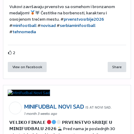
Vukovi završavaju prvenstvo sa osmehom i bronzanom
medaljom!
Čestitke na borbenosti, karakteru i
osvojenom trećem mestu. #
prvenstvosrbije2026
#
minifootball
#
novisad
#
serbiaminifootball
#
tehnomedia
2
View on Facebook
Share
MINIFUDBAL NOVI SAD
IS AT NOVI SAD.
1 month 3 weeks ago
𝗩𝗘𝗟𝗜𝗞𝗢 𝗙𝗜𝗡𝗔𝗟𝗘
𝗣𝗥𝗩𝗘𝗡𝗦𝗧𝗩𝗢 𝗦𝗥𝗕𝗜𝗝𝗘 𝗨
𝗠𝗜𝗡𝗜𝗙𝗨𝗗𝗕𝗔𝗟𝗨 𝟮𝟬𝟮𝟲
Pred nama je poslednjih 30