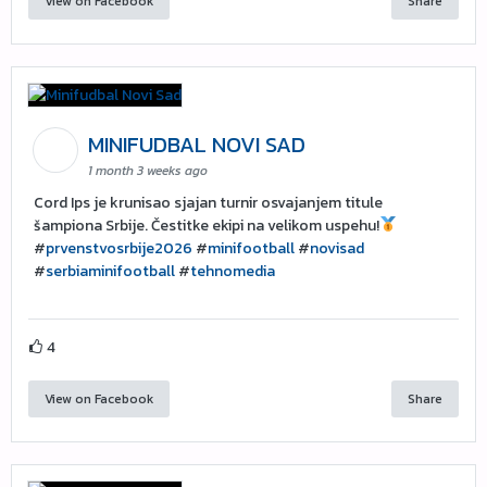
View on Facebook
Share
MINIFUDBAL NOVI SAD
1 month 3 weeks ago
Cord Ips je krunisao sjajan turnir osvajanjem titule
šampiona Srbije. Čestitke ekipi na velikom uspehu!
#
prvenstvosrbije2026
#
minifootball
#
novisad
#
serbiaminifootball
#
tehnomedia
4
View on Facebook
Share