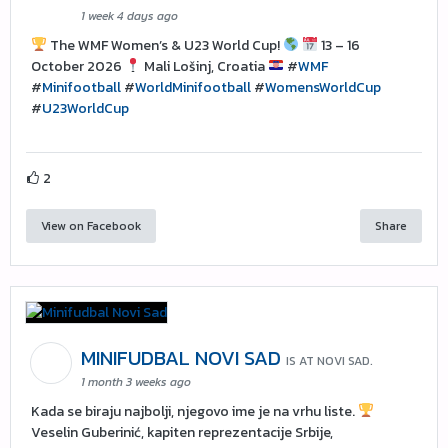
1 week 4 days ago
The WMF Women’s & U23 World Cup!
13 – 16
October 2026
Mali Lošinj, Croatia
#
WMF
#
Minifootball
#
WorldMinifootball
#
WomensWorldCup
#
U23WorldCup
2
View on Facebook
Share
MINIFUDBAL NOVI SAD
IS AT NOVI SAD.
1 month 3 weeks ago
Kada se biraju najbolji, njegovo ime je na vrhu liste.
Veselin Guberinić, kapiten reprezentacije Srbije,