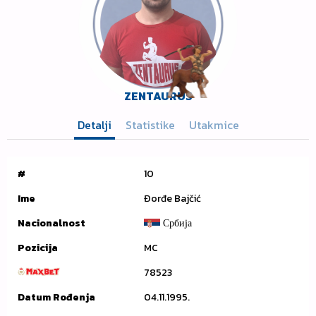
ZENTAURUS
Detalji
Statistike
Utakmice
#
10
Ime
Đorđe Bajčić
Nacionalnost
Србија
Pozicija
MC
78523
Datum Rođenja
04.11.1995.