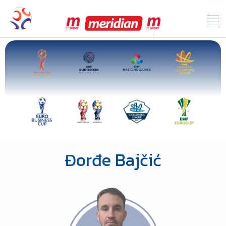
Đorđe Bajčić