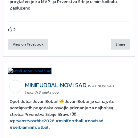
proglašen je za MVP-ja Prvenstva Srbije u minifudbalu.
Zasluženo
2
View on Facebook
Share
MINIFUDBAL NOVI SAD
IS AT NOVI SAD.
1 month 3 weeks ago
Opet dobar Jovan Bobar!
Jovan Bobar je sa najviše
postignutih pogodaka osvojio priznanje za najboljeg
strelca Prvenstva Srbije. Bravo!
#
prvenstvosrbije2026
#
minifootball
#
novisad
#
serbiaminifootball