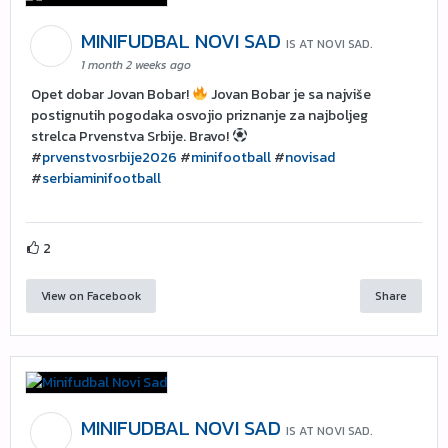
MINIFUDBAL NOVI SAD
IS AT NOVI SAD.
1 month 2 weeks ago
Opet dobar Jovan Bobar!
Jovan Bobar je sa najviše
postignutih pogodaka osvojio priznanje za najboljeg
strelca Prvenstva Srbije. Bravo!
#
prvenstvosrbije2026
#
minifootball
#
novisad
#
serbiaminifootball
2
View on Facebook
Share
MINIFUDBAL NOVI SAD
IS AT NOVI SAD.