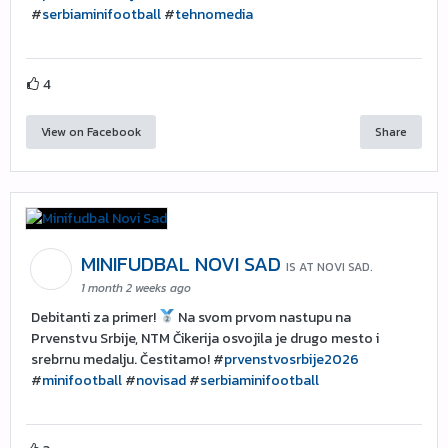
#
serbiaminifootball
#
tehnomedia
4
View on Facebook
Share
MINIFUDBAL NOVI SAD
IS AT NOVI SAD.
1 month 2 weeks ago
Debitanti za primer!
Na svom prvom nastupu na
Prvenstvu Srbije, NTM Čikerija osvojila je drugo mesto i
srebrnu medalju. Čestitamo! #
prvenstvosrbije2026
#
minifootball
#
novisad
#
serbiaminifootball