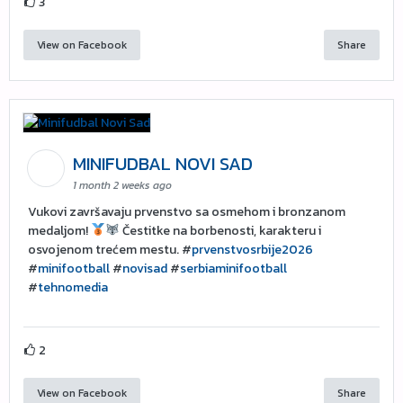
3
View on Facebook
Share
MINIFUDBAL NOVI SAD
1 month 2 weeks ago
Vukovi završavaju prvenstvo sa osmehom i bronzanom
medaljom!
Čestitke na borbenosti, karakteru i
osvojenom trećem mestu. #
prvenstvosrbije2026
#
minifootball
#
novisad
#
serbiaminifootball
#
tehnomedia
2
View on Facebook
Share