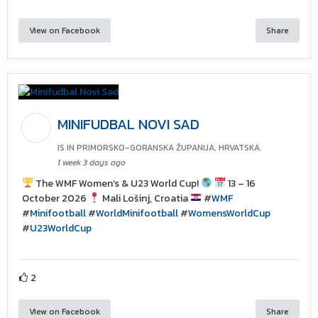
View on Facebook
Share
MINIFUDBAL NOVI SAD
IS IN PRIMORSKO-GORANSKA ŽUPANIJA, HRVATSKA.
1 week 3 days ago
The WMF Women’s & U23 World Cup!
13 – 16
October 2026
Mali Lošinj, Croatia
#
WMF
#
Minifootball
#
WorldMinifootball
#
WomensWorldCup
#
U23WorldCup
2
View on Facebook
Share