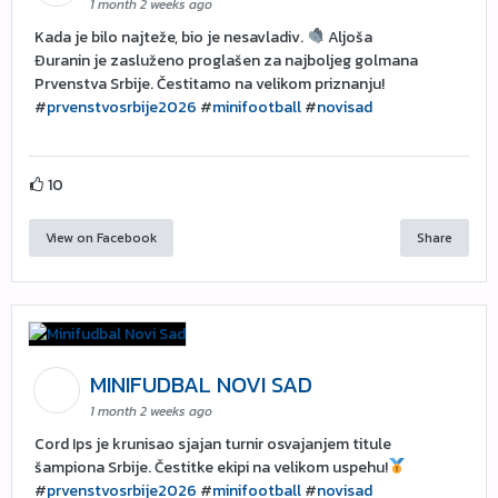
1 month 2 weeks ago
Kada je bilo najteže, bio je nesavladiv.
Aljoša
Đuranin je zasluženo proglašen za najboljeg golmana
Prvenstva Srbije. Čestitamo na velikom priznanju!
#
prvenstvosrbije2026
#
minifootball
#
novisad
10
View on Facebook
Share
MINIFUDBAL NOVI SAD
1 month 2 weeks ago
Cord Ips je krunisao sjajan turnir osvajanjem titule
šampiona Srbije. Čestitke ekipi na velikom uspehu!
#
prvenstvosrbije2026
#
minifootball
#
novisad