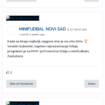
MINIFUDBAL NOVI SAD
IS AT NOVI SAD.
1 month 2 weeks ago
Kada se biraju najbolji, njegovo ime je na vrhu liste.
Veselin Guberinić, kapiten reprezentacije Srbije,
proglašen je za MVP-ja Prvenstva Srbije u minifudbalu.
Zasluženo
2
View on Facebook
Share