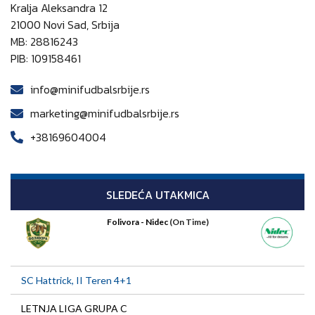
Kralja Aleksandra 12
21000 Novi Sad, Srbija
MB: 28816243
PIB: 109158461
info@minifudbalsrbije.rs
marketing@minifudbalsrbije.rs
+38169604004
SLEDEĆA UTAKMICA
Folivora - Nidec
(On Time)
SC Hattrick, II Teren 4+1
LETNJA LIGA GRUPA C