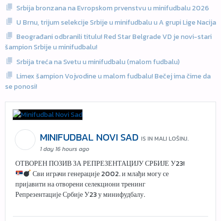
Srbija bronzana na Evropskom prvenstvu u minifudbalu 2026
U Brnu, trijum selekcije Srbije u minifudbalu u A grupi Lige Nacija
Beograđani odbranili titulu! Red Star Belgrade VD je novi-stari
šampion Srbije u minifudbalu!
Srbija treća na Svetu u minifudbalu (malom fudbalu)
Limex šampion Vojvodine u malom fudbalu! Bečej ima čime da
se ponosi!
MINIFUDBAL NOVI SAD
IS IN MALI LOŠINJ.
1 day 16 hours ago
ОТВОРЕН ПОЗИВ ЗА РЕПРЕЗЕНТАЦИЈУ СРБИЈЕ У23!
Сви играчи генерације 2002. и млађи могу се
пријавити на отворени селекциони тренинг
Репрезентације Србије У23 у минифудбалу.