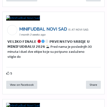
MINIFUDBAL NOVI SAD
IS AT NOVI SAD.
1 month 3 weeks ago
𝗩𝗘𝗟𝗜𝗞𝗢 𝗙𝗜𝗡𝗔𝗟𝗘
𝗣𝗥𝗩𝗘𝗡𝗦𝗧𝗩𝗢 𝗦𝗥𝗕𝗜𝗝𝗘 𝗨
𝗠𝗜𝗡𝗜𝗙𝗨𝗗𝗕𝗔𝗟𝗨 𝟮𝟬𝟮𝟲
Pred nama je poslednjih 30
minuta i duel dve ekipe koje su potpuno zasluženo
stigle do
5
View on Facebook
Share