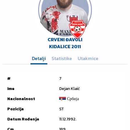
CRVENI ĐAVOLI
KIDALICE 2011
Detalji
Statistike
Utakmice
#
7
Ime
Dejan Klaić
Nacionalnost
Србија
Pozicija
ST
Datum Rođenja
11.12.1992.
Cm
189