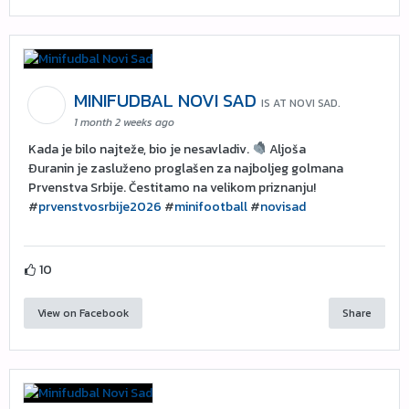
MINIFUDBAL NOVI SAD
IS AT NOVI SAD.
1 month 2 weeks ago
Kada je bilo najteže, bio je nesavladiv.
Aljoša
Đuranin je zasluženo proglašen za najboljeg golmana
Prvenstva Srbije. Čestitamo na velikom priznanju!
#
prvenstvosrbije2026
#
minifootball
#
novisad
10
View on Facebook
Share