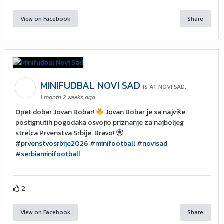
View on Facebook
Share
MINIFUDBAL NOVI SAD
IS AT NOVI SAD.
1 month 2 weeks ago
Opet dobar Jovan Bobar!
Jovan Bobar je sa najviše
postignutih pogodaka osvojio priznanje za najboljeg
strelca Prvenstva Srbije. Bravo!
#
prvenstvosrbije2026
#
minifootball
#
novisad
#
serbiaminifootball
2
View on Facebook
Share