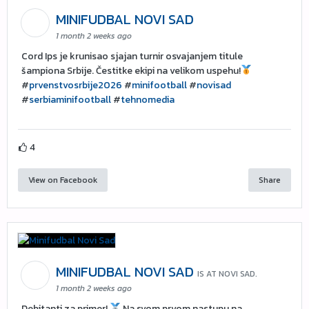
MINIFUDBAL NOVI SAD
1 month 2 weeks ago
Cord Ips je krunisao sjajan turnir osvajanjem titule
šampiona Srbije. Čestitke ekipi na velikom uspehu!
#
prvenstvosrbije2026
#
minifootball
#
novisad
#
serbiaminifootball
#
tehnomedia
4
View on Facebook
Share
MINIFUDBAL NOVI SAD
IS AT NOVI SAD.
1 month 2 weeks ago
Debitanti za primer!
Na svom prvom nastupu na