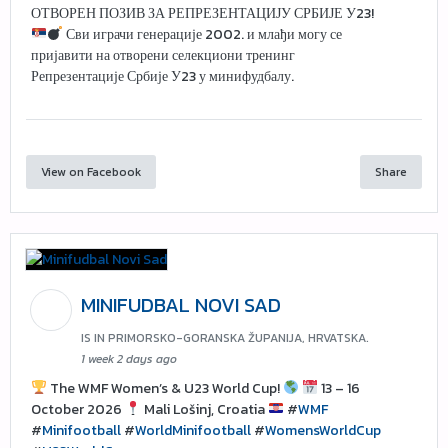
ОТВОРЕН ПОЗИВ ЗА РЕПРЕЗЕНТАЦИЈУ СРБИЈЕ У23!
Сви играчи генерације 2002. и млађи могу се
пријавити на отворени селекциони тренинг
Репрезентације Србије У23 у минифудбалу.
View on Facebook
Share
MINIFUDBAL NOVI SAD
IS IN PRIMORSKO-GORANSKA ŽUPANIJA, HRVATSKA.
1 week 2 days ago
The WMF Women’s & U23 World Cup!
13 – 16
October 2026
Mali Lošinj, Croatia
#
WMF
#
Minifootball
#
WorldMinifootball
#
WomensWorldCup