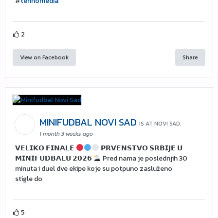
#
tehnomedia
2
View on Facebook
Share
MINIFUDBAL NOVI SAD
IS AT NOVI SAD.
1 month 3 weeks ago
𝗩𝗘𝗟𝗜𝗞𝗢 𝗙𝗜𝗡𝗔𝗟𝗘
𝗣𝗥𝗩𝗘𝗡𝗦𝗧𝗩𝗢 𝗦𝗥𝗕𝗜𝗝𝗘 𝗨
𝗠𝗜𝗡𝗜𝗙𝗨𝗗𝗕𝗔𝗟𝗨 𝟮𝟬𝟮𝟲
Pred nama je poslednjih 30
minuta i duel dve ekipe koje su potpuno zasluženo
stigle do
5