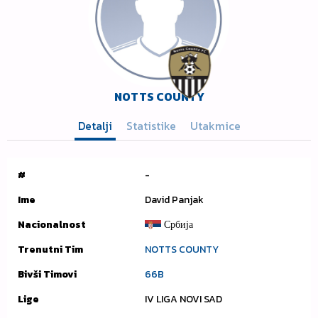
NOTTS COUNTY
Detalji
Statistike
Utakmice
#
-
Ime
David Panjak
Nacionalnost
Србија
Trenutni Tim
NOTTS COUNTY
Bivši Timovi
66B
Lige
IV LIGA NOVI SAD