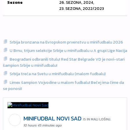
Sezone
26. SEZONA, 2024,
23. SEZONA, 2022/2023
Srbija bronzana na Evropskom prvenstvu u minifudbalu 2026
U Brnu, trijum selekcije Srbije u minifudbalu u A grupi Lige Nacija
Beograđani odbranili titulu! Red Star Belgrade VD je novi-stari
šampion Srbije u minifudbalu!
Srbija treća na Svetu u minifudbalu (malom fudbalu)
Limex šampion Vojvodine u malom fudbalu! Bečej ima čime da
se ponosi!
MINIFUDBAL NOVI SAD
IS IN MALI LOŠINJ.
10 hours 45 minutes ago