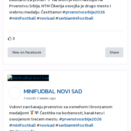
Prvenstvu Srbije, NTM Čikerija osvojila je drugo mesto i
srebrnu medalju. Čestitamo! #
prvenstvosrbije2026
#
minifootball
#
novisad
#
serbiaminifootball
3
View on Facebook
Share
MINIFUDBAL NOVI SAD
1 month 2 weeks ago
Vukovi završavaju prvenstvo sa osmehom i bronzanom
medaljom!
Čestitke na borbenosti, karakteru i
osvojenom trećem mestu. #
prvenstvosrbije2026
#
minifootball
#
novisad
#
serbiaminifootball