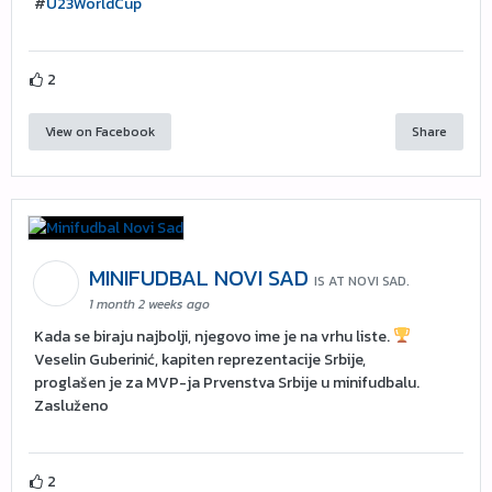
#
U23WorldCup
2
View on Facebook
Share
MINIFUDBAL NOVI SAD
IS AT NOVI SAD.
1 month 2 weeks ago
Kada se biraju najbolji, njegovo ime je na vrhu liste.
Veselin Guberinić, kapiten reprezentacije Srbije,
proglašen je za MVP-ja Prvenstva Srbije u minifudbalu.
Zasluženo
2