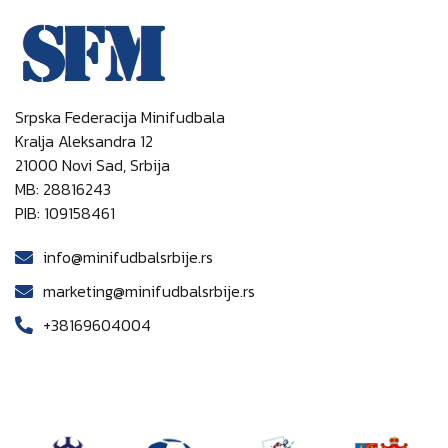
Srpska Federacija Minifudbala
Kralja Aleksandra 12
21000 Novi Sad, Srbija
MB: 28816243
PIB: 109158461
info@minifudbalsrbije.rs
marketing@minifudbalsrbije.rs
+38169604004