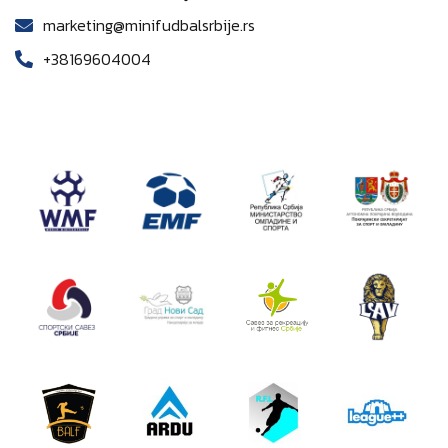
marketing@minifudbalsrbije.rs
+38169604004