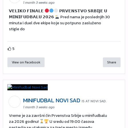
1 month 3 weeks ago
𝗩𝗘𝗟𝗜𝗞𝗢 𝗙𝗜𝗡𝗔𝗟𝗘
𝗣𝗥𝗩𝗘𝗡𝗦𝗧𝗩𝗢 𝗦𝗥𝗕𝗜𝗝𝗘 𝗨
𝗠𝗜𝗡𝗜𝗙𝗨𝗗𝗕𝗔𝗟𝗨 𝟮𝟬𝟮𝟲
Pred nama je poslednjih 30
minuta i duel dve ekipe koje su potpuno zasluženo
stigle do
5
View on Facebook
Share
MINIFUDBAL NOVI SAD
IS AT NOVI SAD.
1 month 3 weeks ago
Vreme je za završni čin Prvenstva Srbije u minifudbalu
za 2026 godinu!
U sredu od 19:00 časova
nastavlja se utakmica za treće mesto između