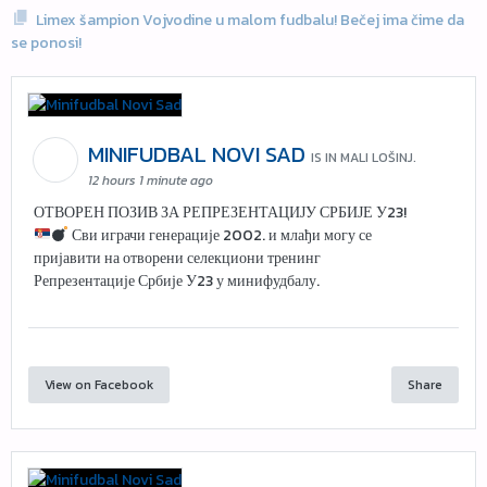
Limex šampion Vojvodine u malom fudbalu! Bečej ima čime da
se ponosi!
MINIFUDBAL NOVI SAD
IS IN MALI LOŠINJ.
12 hours 1 minute ago
ОТВОРЕН ПОЗИВ ЗА РЕПРЕЗЕНТАЦИЈУ СРБИЈЕ У23!
Сви играчи генерације 2002. и млађи могу се
пријавити на отворени селекциони тренинг
Репрезентације Србије У23 у минифудбалу.
View on Facebook
Share