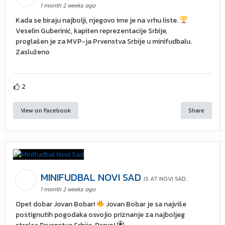
1 month 2 weeks ago
Kada se biraju najbolji, njegovo ime je na vrhu liste.
Veselin Guberinić, kapiten reprezentacije Srbije,
proglašen je za MVP-ja Prvenstva Srbije u minifudbalu.
Zasluženo
2
View on Facebook
Share
MINIFUDBAL NOVI SAD
IS AT NOVI SAD.
1 month 2 weeks ago
Opet dobar Jovan Bobar!
Jovan Bobar je sa najviše
postignutih pogodaka osvojio priznanje za najboljeg