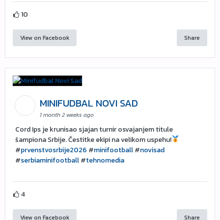
10
View on Facebook
Share
MINIFUDBAL NOVI SAD
1 month 2 weeks ago
Cord Ips je krunisao sjajan turnir osvajanjem titule
šampiona Srbije. Čestitke ekipi na velikom uspehu!
#
prvenstvosrbije2026
#
minifootball
#
novisad
#
serbiaminifootball
#
tehnomedia
4
View on Facebook
Share