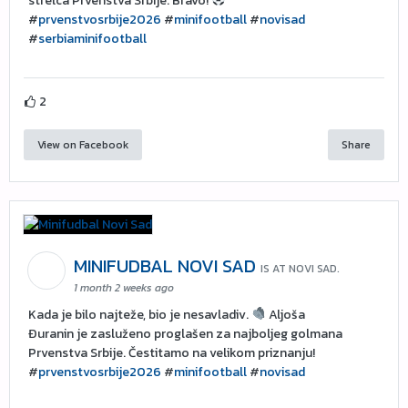
strelca Prvenstva Srbije. Bravo!
#
prvenstvosrbije2026
#
minifootball
#
novisad
#
serbiaminifootball
2
View on Facebook
Share
MINIFUDBAL NOVI SAD
IS AT NOVI SAD.
1 month 2 weeks ago
Kada je bilo najteže, bio je nesavladiv.
Aljoša
Đuranin je zasluženo proglašen za najboljeg golmana
Prvenstva Srbije. Čestitamo na velikom priznanju!
#
prvenstvosrbije2026
#
minifootball
#
novisad