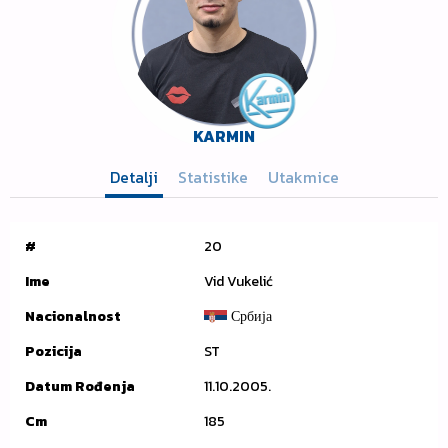
KARMIN
Detalji
Statistike
Utakmice
#
20
Ime
Vid Vukelić
Nacionalnost
Србија
Pozicija
ST
Datum Rođenja
11.10.2005.
Cm
185