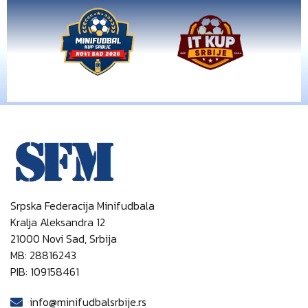
Srpska Federacija Minifudbala
Kralja Aleksandra 12
21000 Novi Sad, Srbija
MB: 28816243
PIB: 109158461
info@minifudbalsrbije.rs