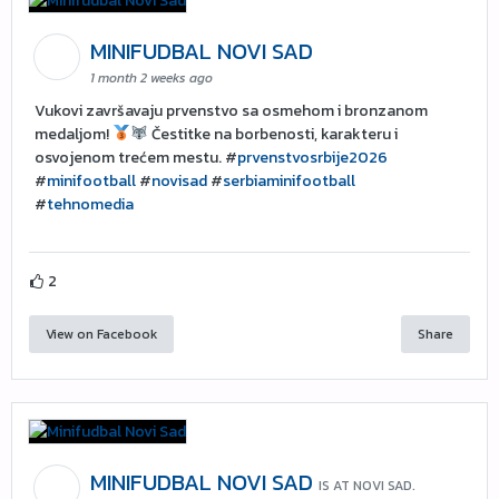
MINIFUDBAL NOVI SAD
1 month 2 weeks ago
Vukovi završavaju prvenstvo sa osmehom i bronzanom
medaljom!
Čestitke na borbenosti, karakteru i
osvojenom trećem mestu. #
prvenstvosrbije2026
#
minifootball
#
novisad
#
serbiaminifootball
#
tehnomedia
2
View on Facebook
Share
MINIFUDBAL NOVI SAD
IS AT NOVI SAD.