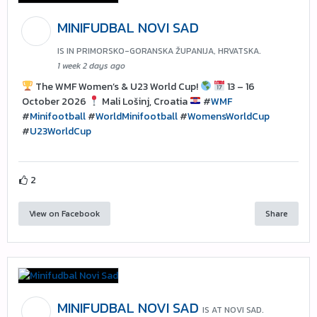
MINIFUDBAL NOVI SAD
IS IN PRIMORSKO-GORANSKA ŽUPANIJA, HRVATSKA.
1 week 2 days ago
The WMF Women’s & U23 World Cup!
13 – 16
October 2026
Mali Lošinj, Croatia
#
WMF
#
Minifootball
#
WorldMinifootball
#
WomensWorldCup
#
U23WorldCup
2
View on Facebook
Share
MINIFUDBAL NOVI SAD
IS AT NOVI SAD.