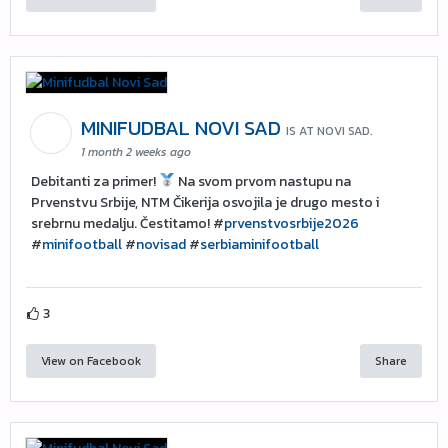
MINIFUDBAL NOVI SAD
IS AT NOVI SAD.
1 month 2 weeks ago
Debitanti za primer!
Na svom prvom nastupu na
Prvenstvu Srbije, NTM Čikerija osvojila je drugo mesto i
srebrnu medalju. Čestitamo! #
prvenstvosrbije2026
#
minifootball
#
novisad
#
serbiaminifootball
3
View on Facebook
Share