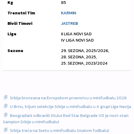
Kg
85
Trenutni Tim
KARMIN
Bivši Timovi
JASTREB
Lige
II LIGA NOVI SAD
IV LIGA NOVI SAD
Sezone
29. SEZONA, 2025/2026,
28. SEZONA, 2025,
25. SEZONA, 2023/2024
Srbija bronzana na Evropskom prvenstvu u minifudbalu 2026
U Brnu, trijum selekcije Srbije u minifudbalu u A grupi Lige Nacija
Beograđani odbranili titulu! Red Star Belgrade VD je novi-stari
šampion Srbije u minifudbalu!
Srbija treća na Svetu u minifudbalu (malom fudbalu)