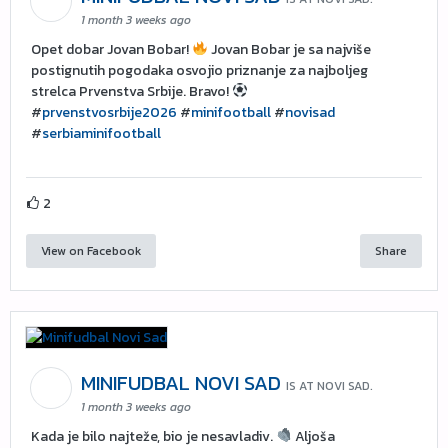
1 month 3 weeks ago
Opet dobar Jovan Bobar!
Jovan Bobar je sa najviše
postignutih pogodaka osvojio priznanje za najboljeg
strelca Prvenstva Srbije. Bravo!
#
prvenstvosrbije2026
#
minifootball
#
novisad
#
serbiaminifootball
2
View on Facebook
Share
MINIFUDBAL NOVI SAD
IS AT NOVI SAD.
1 month 3 weeks ago
Kada je bilo najteže, bio je nesavladiv.
Aljoša