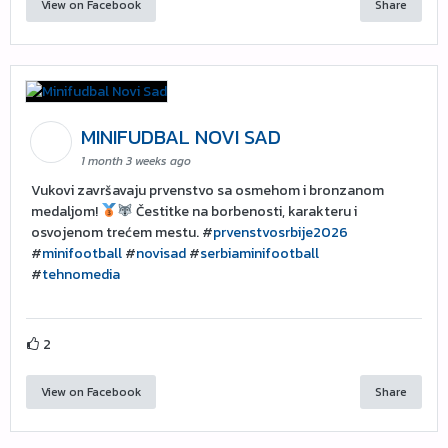
View on Facebook
Share
MINIFUDBAL NOVI SAD
1 month 3 weeks ago
Vukovi završavaju prvenstvo sa osmehom i bronzanom
medaljom!
Čestitke na borbenosti, karakteru i
osvojenom trećem mestu. #
prvenstvosrbije2026
#
minifootball
#
novisad
#
serbiaminifootball
#
tehnomedia
2
View on Facebook
Share