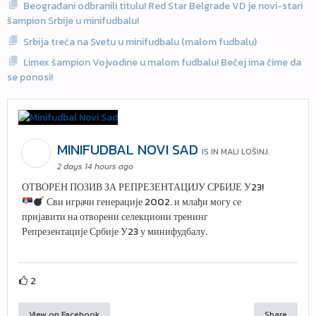
Beograđani odbranili titulu! Red Star Belgrade VD je novi-stari
šampion Srbije u minifudbalu!
Srbija treća na Svetu u minifudbalu (malom fudbalu)
Limex šampion Vojvodine u malom fudbalu! Bečej ima čime da
se ponosi!
MINIFUDBAL NOVI SAD
IS IN MALI LOŠINJ.
2 days 14 hours ago
ОТВОРЕН ПОЗИВ ЗА РЕПРЕЗЕНТАЦИЈУ СРБИЈЕ У23!
Сви играчи генерације 2002. и млађи могу се
пријавити на отворени селекциони тренинг
Репрезентације Србије У23 у минифудбалу.
2
View on Facebook
Share