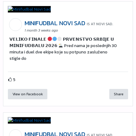
MINIFUDBAL NOVI SAD
IS AT NOVI SAD.
1 month 3 weeks ago
𝗩𝗘𝗟𝗜𝗞𝗢 𝗙𝗜𝗡𝗔𝗟𝗘
𝗣𝗥𝗩𝗘𝗡𝗦𝗧𝗩𝗢 𝗦𝗥𝗕𝗜𝗝𝗘 𝗨
𝗠𝗜𝗡𝗜𝗙𝗨𝗗𝗕𝗔𝗟𝗨 𝟮𝟬𝟮𝟲
Pred nama je poslednjih 30
minuta i duel dve ekipe koje su potpuno zasluženo
stigle do
5
View on Facebook
Share
MINIFUDBAL NOVI SAD
IS AT NOVI SAD.