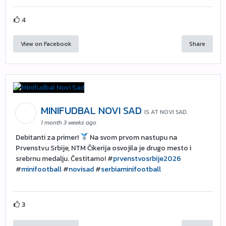
4
View on Facebook
Share
MINIFUDBAL NOVI SAD
IS AT NOVI SAD.
1 month 3 weeks ago
Debitanti za primer!
Na svom prvom nastupu na
Prvenstvu Srbije, NTM Čikerija osvojila je drugo mesto i
srebrnu medalju. Čestitamo! #
prvenstvosrbije2026
#
minifootball
#
novisad
#
serbiaminifootball
3