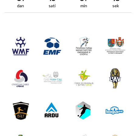
dan
sati
min
sek