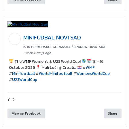
MINIFUDBAL NOVI SAD
IS IN PRIMORSKO-GORANSKA ŽUPANIJA, HRVATSKA.
1 week 4 days ago
The WMF Women’s & U23 World Cup!
13 – 16
October 2026
Mali Lošinj, Croatia
#
WMF
#
Minifootball
#
WorldMinifootball
#
WomensWorldCup
#
U23WorldCup
2
View on Facebook
Share