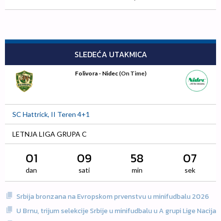
SLEDEĆA UTAKMICA
Folivora - Nidec
(On Time)
SC Hattrick, II Teren 4+1
LETNJA LIGA GRUPA C
01
09
58
06
dan
sati
min
sek
Srbija bronzana na Evropskom prvenstvu u minifudbalu 2026
U Brnu, trijum selekcije Srbije u minifudbalu u A grupi Lige Nacija