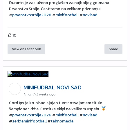
Đuranin je zasluženo proglašen za najboljeg golmana
Prvenstva Srbije. Čestitamo na velikom priznanju!
#
prvenstvosrbije2026
#
minifootball
#
novisad
10
View on Facebook
Share
MINIFUDBAL NOVI SAD
1 month 3 weeks ago
Cord Ips je krunisao sjajan turnir osvajanjem titule
šampiona Srbije. Čestitke ekipi na velikom uspehu!
#
prvenstvosrbije2026
#
minifootball
#
novisad
#
serbiaminifootball
#
tehnomedia