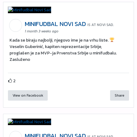
MINIFUDBAL NOVI SAD
IS AT NOVI SAD.
1 month 3 weeks ago
Kada se biraju najbolji, njegovo ime je na vrhu liste.
Veselin Guberinić, kapiten reprezentacije Srbije,
proglašen je za MVP-ja Prvenstva Srbije u minifudbalu.
Zasluženo
2
View on Facebook
Share
MINIFUDBAL NOVI SAD
IS AT NOVI SAD.