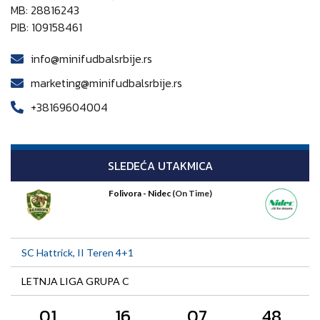
MB: 28816243
PIB: 109158461
info@minifudbalsrbije.rs
marketing@minifudbalsrbije.rs
+38169604004
SLEDEĆA UTAKMICA
Folivora - Nidec
(On Time)
SC Hattrick, II Teren 4+1
LETNJA LIGA GRUPA C
01
16
07
48