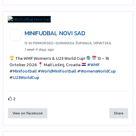
MINIFUDBAL NOVI SAD
IS IN PRIMORSKO-GORANSKA ŽUPANIJA, HRVATSKA.
1 week 4 days ago
The WMF Women’s & U23 World Cup!
13 – 16
October 2026
Mali Lošinj, Croatia
#
WMF
#
Minifootball
#
WorldMinifootball
#
WomensWorldCup
#
U23WorldCup
2
View on Facebook
Share