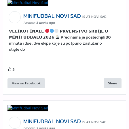
MINIFUDBAL NOVI SAD
IS AT NOVI SAD.
1 month 3 weeks ago
𝗩𝗘𝗟𝗜𝗞𝗢 𝗙𝗜𝗡𝗔𝗟𝗘
𝗣𝗥𝗩𝗘𝗡𝗦𝗧𝗩𝗢 𝗦𝗥𝗕𝗜𝗝𝗘 𝗨
𝗠𝗜𝗡𝗜𝗙𝗨𝗗𝗕𝗔𝗟𝗨 𝟮𝟬𝟮𝟲
Pred nama je poslednjih 30
minuta i duel dve ekipe koje su potpuno zasluženo
stigle do
5
View on Facebook
Share
MINIFUDBAL NOVI SAD
IS AT NOVI SAD.
1 month 3 weeks ago