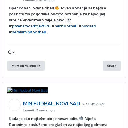
Opet dobar Jovan Bobar!
Jovan Bobar je sa najviše
postignutih pogodaka osvojio priznanje za najboljeg
strelca Prvenstva Srbije. Bravo!
#
prvenstvosrbije2026
#
minifootball
#
novisad
#
serbiaminifootball
2
View on Facebook
Share
MINIFUDBAL NOVI SAD
IS AT NOVI SAD.
1 month 3 weeks ago
Kada je bilo najteže, bio je nesavladiv.
Aljoša
Đuranin je zasluženo proglašen za najboljeg golmana