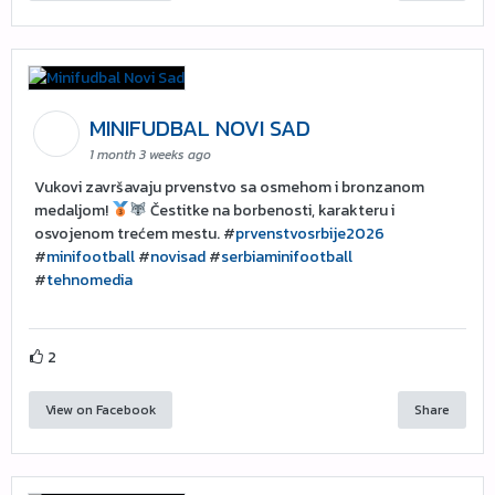
MINIFUDBAL NOVI SAD
1 month 3 weeks ago
Vukovi završavaju prvenstvo sa osmehom i bronzanom
medaljom!
Čestitke na borbenosti, karakteru i
osvojenom trećem mestu. #
prvenstvosrbije2026
#
minifootball
#
novisad
#
serbiaminifootball
#
tehnomedia
2
View on Facebook
Share