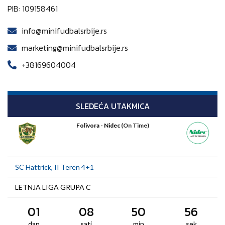
PIB: 109158461
info@minifudbalsrbije.rs
marketing@minifudbalsrbije.rs
+38169604004
SLEDEĆA UTAKMICA
Folivora - Nidec
(On Time)
SC Hattrick, II Teren 4+1
LETNJA LIGA GRUPA C
01
08
50
56
dan
sati
min
sek