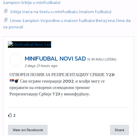
šampion Srbije u minifudbalu!
Srbija treća na Svetu u minifudbalu (malom fudbalu)
Limex šampion Vojvodine u malom fudbalu! Bečej ima čime da
se ponosi!
MINIFUDBAL NOVI SAD
IS IN MALI LOŠINJ.
2 days 21 hours ago
ОТВОРЕН ПОЗИВ ЗА РЕПРЕЗЕНТАЦИЈУ СРБИЈЕ У23!
Сви играчи генерације 2002. и млађи могу се
пријавити на отворени селекциони тренинг
Репрезентације Србије У23 у минифудбалу.
2
View on Facebook
Share