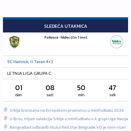
SLEDEĆA UTAKMICA
Folivora - Nidec
(On Time)
SC Hattrick, II Teren 4+1
LETNJA LIGA GRUPA C
01
08
50
46
dan
sati
min
sek
Srbija bronzana na Evropskom prvenstvu u minifudbalu 2026
U Brnu, trijum selekcije Srbije u minifudbalu u A grupi Lige Nacija
Beograđani odbranili titulu! Red Star Belgrade VD je novi-stari