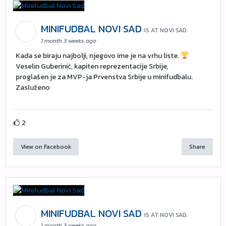
MINIFUDBAL NOVI SAD
IS AT NOVI SAD.
1 month 3 weeks ago
Kada se biraju najbolji, njegovo ime je na vrhu liste.
Veselin Guberinić, kapiten reprezentacije Srbije,
proglašen je za MVP-ja Prvenstva Srbije u minifudbalu.
Zasluženo
2
View on Facebook
Share
MINIFUDBAL NOVI SAD
IS AT NOVI SAD.
1 month 3 weeks ago