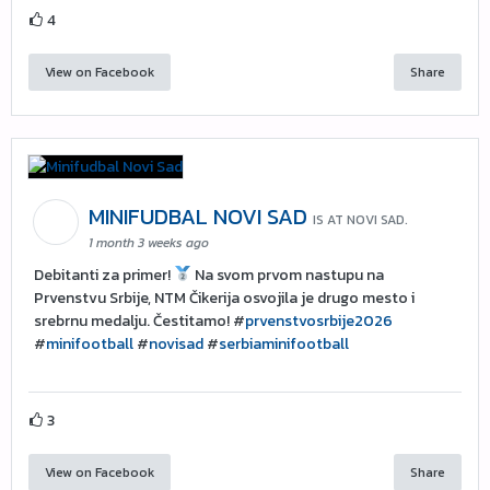
4
View on Facebook
Share
MINIFUDBAL NOVI SAD
IS AT NOVI SAD.
1 month 3 weeks ago
Debitanti za primer!
Na svom prvom nastupu na
Prvenstvu Srbije, NTM Čikerija osvojila je drugo mesto i
srebrnu medalju. Čestitamo! #
prvenstvosrbije2026
#
minifootball
#
novisad
#
serbiaminifootball
3
View on Facebook
Share