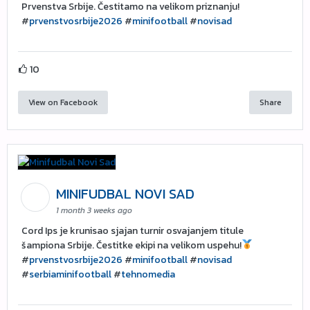
Prvenstva Srbije. Čestitamo na velikom priznanju!
#
prvenstvosrbije2026
#
minifootball
#
novisad
10
View on Facebook
Share
MINIFUDBAL NOVI SAD
1 month 3 weeks ago
Cord Ips je krunisao sjajan turnir osvajanjem titule
šampiona Srbije. Čestitke ekipi na velikom uspehu!
#
prvenstvosrbije2026
#
minifootball
#
novisad
#
serbiaminifootball
#
tehnomedia