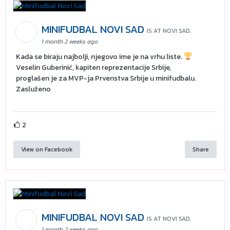
MINIFUDBAL NOVI SAD
IS AT NOVI SAD.
1 month 2 weeks ago
Kada se biraju najbolji, njegovo ime je na vrhu liste.
Veselin Guberinić, kapiten reprezentacije Srbije,
proglašen je za MVP-ja Prvenstva Srbije u minifudbalu.
Zasluženo
2
View on Facebook
Share
MINIFUDBAL NOVI SAD
IS AT NOVI SAD.
1 month 2 weeks ago