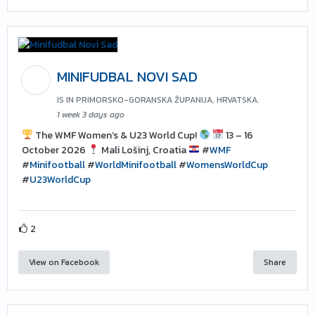
MINIFUDBAL NOVI SAD
IS IN PRIMORSKO-GORANSKA ŽUPANIJA, HRVATSKA.
1 week 3 days ago
The WMF Women’s & U23 World Cup!
13 – 16
October 2026
Mali Lošinj, Croatia
#
WMF
#
Minifootball
#
WorldMinifootball
#
WomensWorldCup
#
U23WorldCup
2
View on Facebook
Share