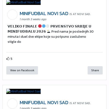
MINIFUDBAL NOVI SAD
IS AT NOVI SAD.
1 month 3 weeks ago
𝗩𝗘𝗟𝗜𝗞𝗢 𝗙𝗜𝗡𝗔𝗟𝗘
𝗣𝗥𝗩𝗘𝗡𝗦𝗧𝗩𝗢 𝗦𝗥𝗕𝗜𝗝𝗘 𝗨
𝗠𝗜𝗡𝗜𝗙𝗨𝗗𝗕𝗔𝗟𝗨 𝟮𝟬𝟮𝟲
Pred nama je poslednjih 30
minuta i duel dve ekipe koje su potpuno zasluženo
stigle do
5
View on Facebook
Share
MINIFUDBAL NOVI SAD
IS AT NOVI SAD.
1 month 3 weeks ago