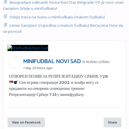
Beograđani odbranili titulu! Red Star Belgrade VD je novi-stari
šampion Srbije u minifudbalu!
Srbija treća na Svetu u minifudbalu (malom fudbalu)
Limex šampion Vojvodine u malom fudbalu! Bečej ima čime da
se ponosi!
MINIFUDBAL NOVI SAD
IS IN MALI LOŠINJ.
1 day 23 hours ago
ОТВОРЕН ПОЗИВ ЗА РЕПРЕЗЕНТАЦИЈУ СРБИЈЕ У23!
Сви играчи генерације 2002. и млађи могу се
пријавити на отворени селекциони тренинг
Репрезентације Србије У23 у минифудбалу.
View on Facebook
Share