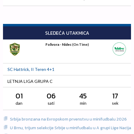
SLEDEĆA UTAKMICA
Folivora - Nidec
(On Time)
SC Hattrick, II Teren 4+1
LETNJA LIGA GRUPA C
01
06
45
16
dan
sati
min
sek
Srbija bronzana na Evropskom prvenstvu u minifudbalu 2026
U Brnu, trijum selekcije Srbije u minifudbalu u A grupi Lige Nacija