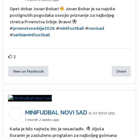
Opet dobar Jovan Bobar!
Jovan Bobar je sa najviše
postignutih pogodaka osvojio priznanje za najboljeg
strelca Prvenstva Srbije. Bravo!
#
prvenstvosrbije2026
#
minifootball
#
novisad
#
serbiaminifootball
2
View on Facebook
Share
MINIFUDBAL NOVI SAD
IS AT NOVI SAD.
1 month 2 weeks ago
Kada je bilo najteže, bio je nesavladiv.
Aljoša
Đuranin je zasluženo proglašen za najboljeg golmana