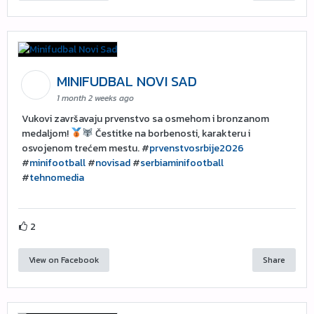
MINIFUDBAL NOVI SAD
1 month 2 weeks ago
Vukovi završavaju prvenstvo sa osmehom i bronzanom
medaljom!
Čestitke na borbenosti, karakteru i
osvojenom trećem mestu. #
prvenstvosrbije2026
#
minifootball
#
novisad
#
serbiaminifootball
#
tehnomedia
2
View on Facebook
Share