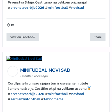
Prvenstva Srbije. Čestitamo na velikom priznanju!
#
prvenstvosrbije2026
#
minifootball
#
novisad
10
View on Facebook
Share
MINIFUDBAL NOVI SAD
1 month 2 weeks ago
Cord Ips je krunisao sjajan turnir osvajanjem titule
šampiona Srbije. Čestitke ekipi na velikom uspehu!
#
prvenstvosrbije2026
#
minifootball
#
novisad
#
serbiaminifootball
#
tehnomedia