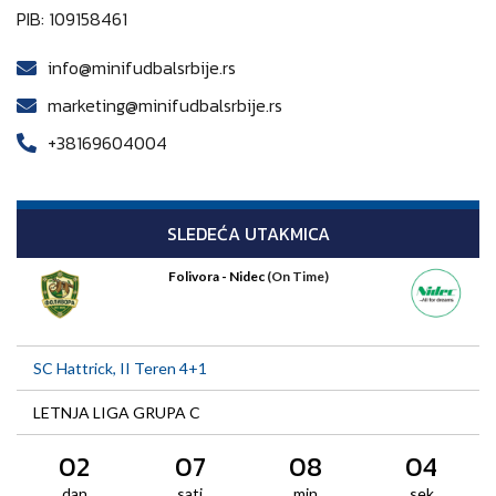
PIB: 109158461
info@minifudbalsrbije.rs
marketing@minifudbalsrbije.rs
+38169604004
SLEDEĆA UTAKMICA
Folivora - Nidec
(On Time)
SC Hattrick, II Teren 4+1
LETNJA LIGA GRUPA C
02
07
08
04
dan
sati
min
sek