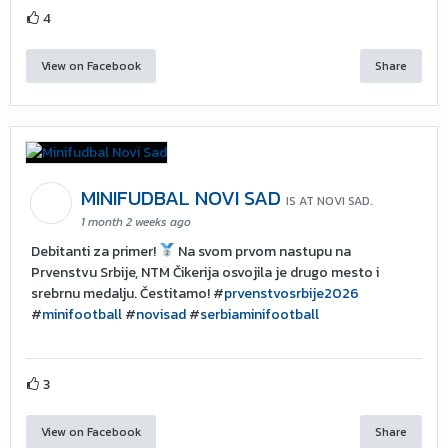
4
View on Facebook
Share
MINIFUDBAL NOVI SAD
IS AT NOVI SAD.
1 month 2 weeks ago
Debitanti za primer!
Na svom prvom nastupu na
Prvenstvu Srbije, NTM Čikerija osvojila je drugo mesto i
srebrnu medalju. Čestitamo! #
prvenstvosrbije2026
#
minifootball
#
novisad
#
serbiaminifootball
3
View on Facebook
Share