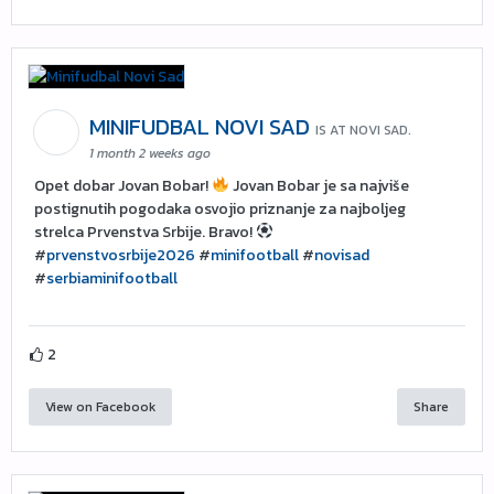
MINIFUDBAL NOVI SAD
IS AT NOVI SAD.
1 month 2 weeks ago
Opet dobar Jovan Bobar!
Jovan Bobar je sa najviše
postignutih pogodaka osvojio priznanje za najboljeg
strelca Prvenstva Srbije. Bravo!
#
prvenstvosrbije2026
#
minifootball
#
novisad
#
serbiaminifootball
2
View on Facebook
Share