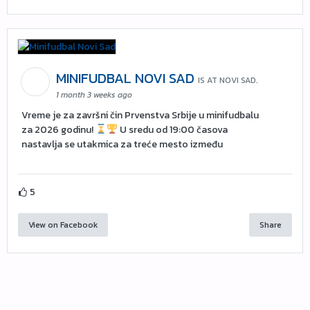
MINIFUDBAL NOVI SAD
IS AT NOVI SAD.
1 month 3 weeks ago
Vreme je za završni čin Prvenstva Srbije u minifudbalu
za 2026 godinu!
U sredu od 19:00 časova
nastavlja se utakmica za treće mesto između
5
View on Facebook
Share