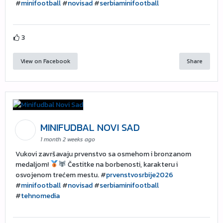
#
minifootball
#
novisad
#
serbiaminifootball
3
View on Facebook
Share
MINIFUDBAL NOVI SAD
1 month 2 weeks ago
Vukovi završavaju prvenstvo sa osmehom i bronzanom
medaljom!
Čestitke na borbenosti, karakteru i
osvojenom trećem mestu. #
prvenstvosrbije2026
#
minifootball
#
novisad
#
serbiaminifootball
#
tehnomedia