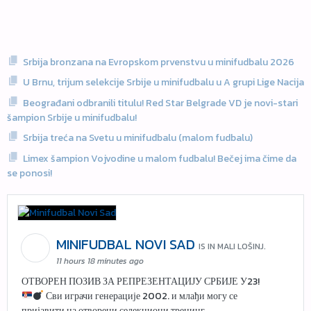
Srbija bronzana na Evropskom prvenstvu u minifudbalu 2026
U Brnu, trijum selekcije Srbije u minifudbalu u A grupi Lige Nacija
Beograđani odbranili titulu! Red Star Belgrade VD je novi-stari
šampion Srbije u minifudbalu!
Srbija treća na Svetu u minifudbalu (malom fudbalu)
Limex šampion Vojvodine u malom fudbalu! Bečej ima čime da
se ponosi!
MINIFUDBAL NOVI SAD
IS IN MALI LOŠINJ.
11 hours 18 minutes ago
ОТВОРЕН ПОЗИВ ЗА РЕПРЕЗЕНТАЦИЈУ СРБИЈЕ У23!
Сви играчи генерације 2002. и млађи могу се
пријавити на отворени селекциони тренинг