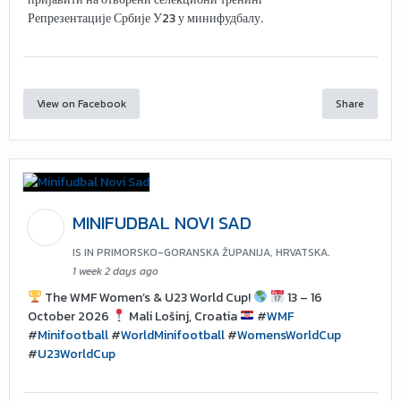
Репрезентације Србије У23 у минифудбалу.
View on Facebook
Share
MINIFUDBAL NOVI SAD
IS IN PRIMORSKO-GORANSKA ŽUPANIJA, HRVATSKA.
1 week 2 days ago
The WMF Women’s & U23 World Cup!
13 – 16
October 2026
Mali Lošinj, Croatia
#
WMF
#
Minifootball
#
WorldMinifootball
#
WomensWorldCup
#
U23WorldCup