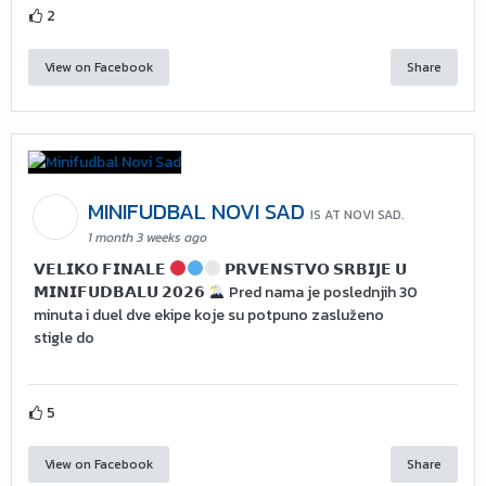
2
View on Facebook
Share
MINIFUDBAL NOVI SAD
IS AT NOVI SAD.
1 month 3 weeks ago
𝗩𝗘𝗟𝗜𝗞𝗢 𝗙𝗜𝗡𝗔𝗟𝗘
𝗣𝗥𝗩𝗘𝗡𝗦𝗧𝗩𝗢 𝗦𝗥𝗕𝗜𝗝𝗘 𝗨
𝗠𝗜𝗡𝗜𝗙𝗨𝗗𝗕𝗔𝗟𝗨 𝟮𝟬𝟮𝟲
Pred nama je poslednjih 30
minuta i duel dve ekipe koje su potpuno zasluženo
stigle do
5
View on Facebook
Share