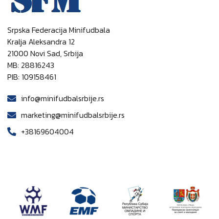
Srpska Federacija Minifudbala
Kralja Aleksandra 12
21000 Novi Sad, Srbija
MB: 28816243
PIB: 109158461
info@minifudbalsrbije.rs
marketing@minifudbalsrbije.rs
+38169604004