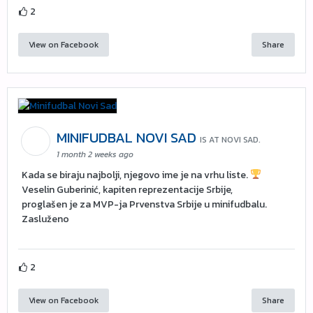
2
View on Facebook
Share
MINIFUDBAL NOVI SAD
IS AT NOVI SAD.
1 month 2 weeks ago
Kada se biraju najbolji, njegovo ime je na vrhu liste.
Veselin Guberinić, kapiten reprezentacije Srbije,
proglašen je za MVP-ja Prvenstva Srbije u minifudbalu.
Zasluženo
2
View on Facebook
Share