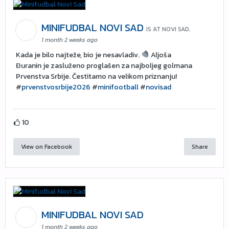
MINIFUDBAL NOVI SAD
IS AT NOVI SAD.
1 month 2 weeks ago
Kada je bilo najteže, bio je nesavladiv.
Aljoša
Đuranin je zasluženo proglašen za najboljeg golmana
Prvenstva Srbije. Čestitamo na velikom priznanju!
#
prvenstvosrbije2026
#
minifootball
#
novisad
10
View on Facebook
Share
MINIFUDBAL NOVI SAD
1 month 2 weeks ago