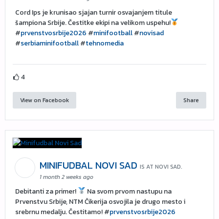
Cord Ips je krunisao sjajan turnir osvajanjem titule
šampiona Srbije. Čestitke ekipi na velikom uspehu!
#
prvenstvosrbije2026
#
minifootball
#
novisad
#
serbiaminifootball
#
tehnomedia
4
View on Facebook
Share
MINIFUDBAL NOVI SAD
IS AT NOVI SAD.
1 month 2 weeks ago
Debitanti za primer!
Na svom prvom nastupu na
Prvenstvu Srbije, NTM Čikerija osvojila je drugo mesto i
srebrnu medalju. Čestitamo! #
prvenstvosrbije2026