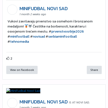
MINIFUDBAL NOVI SAD
1 month 2 weeks ago
Vukovi završavaju prvenstvo sa osmehom i bronzanom
medaljom!
Čestitke na borbenosti, karakteru i
osvojenom trećem mestu. #
prvenstvosrbije2026
#
minifootball
#
novisad
#
serbiaminifootball
#
tehnomedia
2
View on Facebook
Share
MINIFUDBAL NOVI SAD
IS AT NOVI SAD.
1 month 2 weeks ago