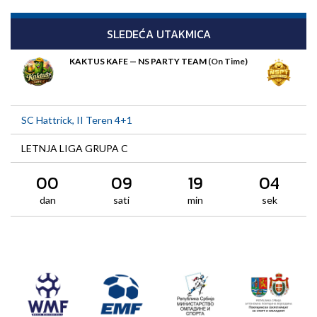
SLEDEĆA UTAKMICA
KAKTUS KAFE — NS PARTY TEAM
(On Time)
SC Hattrick, II Teren 4+1
LETNJA LIGA GRUPA C
00
09
19
04
dan
sati
min
sek