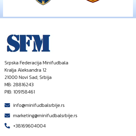
Srpska Federacija Minifudbala
Kralja Aleksandra 12
21000 Novi Sad, Srbija
MB: 28816243
PIB: 109158461
info@minifudbalsrbije.rs
marketing@minifudbalsrbije.rs
+38169604004