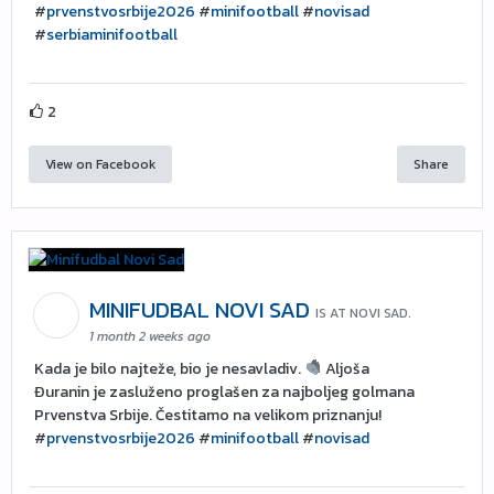
#
prvenstvosrbije2026
#
minifootball
#
novisad
#
serbiaminifootball
2
View on Facebook
Share
MINIFUDBAL NOVI SAD
IS AT NOVI SAD.
1 month 2 weeks ago
Kada je bilo najteže, bio je nesavladiv.
Aljoša
Đuranin je zasluženo proglašen za najboljeg golmana
Prvenstva Srbije. Čestitamo na velikom priznanju!
#
prvenstvosrbije2026
#
minifootball
#
novisad