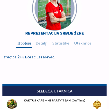
REPREZENTACIJA SRBIJE ŽENE
Профил
Detalji
Statistike
Utakmice
Igračica ŽFK Borac Lazarevac.
SLEDEĆA UTAKMICA
KAKTUS KAFE — NS PARTY TEAM
(On Time)