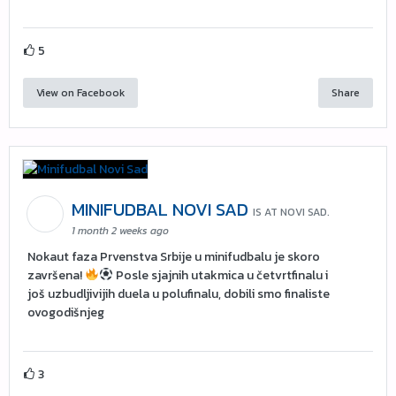
5
View on Facebook
Share
MINIFUDBAL NOVI SAD
IS AT NOVI SAD.
1 month 2 weeks ago
Nokaut faza Prvenstva Srbije u minifudbalu je skoro
završena!
Posle sjajnih utakmica u četvrtfinalu i
još uzbudljivijih duela u polufinalu, dobili smo finaliste
ovogodišnjeg
3