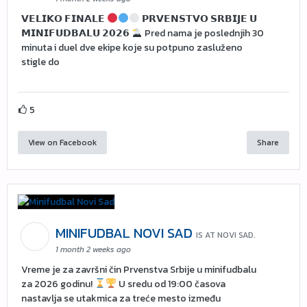
𝗩𝗘𝗟𝗜𝗞𝗢 𝗙𝗜𝗡𝗔𝗟𝗘
𝗣𝗥𝗩𝗘𝗡𝗦𝗧𝗩𝗢 𝗦𝗥𝗕𝗜𝗝𝗘 𝗨
𝗠𝗜𝗡𝗜𝗙𝗨𝗗𝗕𝗔𝗟𝗨 𝟮𝟬𝟮𝟲
Pred nama je poslednjih 30
minuta i duel dve ekipe koje su potpuno zasluženo
stigle do
5
View on Facebook
Share
MINIFUDBAL NOVI SAD
IS AT NOVI SAD.
1 month 2 weeks ago
Vreme je za završni čin Prvenstva Srbije u minifudbalu
za 2026 godinu!
U sredu od 19:00 časova
nastavlja se utakmica za treće mesto između