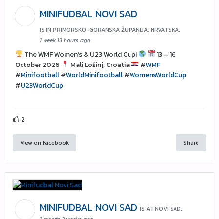
MINIFUDBAL NOVI SAD
IS IN PRIMORSKO-GORANSKA ŽUPANIJA, HRVATSKA.
1 week 13 hours ago
The WMF Women’s & U23 World Cup!
13 – 16
October 2026
Mali Lošinj, Croatia
#
WMF
#
Minifootball
#
WorldMinifootball
#
WomensWorldCup
#
U23WorldCup
2
View on Facebook
Share
MINIFUDBAL NOVI SAD
IS AT NOVI SAD.