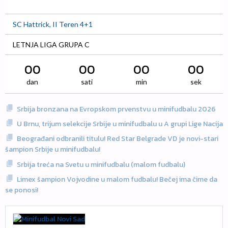
SC Hattrick, II Teren 4+1
LETNJA LIGA GRUPA C
00
00
00
00
dan
sati
min
sek
Srbija bronzana na Evropskom prvenstvu u minifudbalu 2026
U Brnu, trijum selekcije Srbije u minifudbalu u A grupi Lige Nacija
Beograđani odbranili titulu! Red Star Belgrade VD je novi-stari
šampion Srbije u minifudbalu!
Srbija treća na Svetu u minifudbalu (malom fudbalu)
Limex šampion Vojvodine u malom fudbalu! Bečej ima čime da
se ponosi!