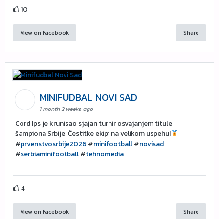
10
View on Facebook
Share
MINIFUDBAL NOVI SAD
1 month 2 weeks ago
Cord Ips je krunisao sjajan turnir osvajanjem titule
šampiona Srbije. Čestitke ekipi na velikom uspehu!
#
prvenstvosrbije2026
#
minifootball
#
novisad
#
serbiaminifootball
#
tehnomedia
4
View on Facebook
Share