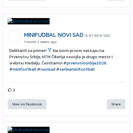
MINIFUDBAL NOVI SAD
IS AT NOVI SAD.
1 month 2 weeks ago
Debitanti za primer!
Na svom prvom nastupu na
Prvenstvu Srbije, NTM Čikerija osvojila je drugo mesto i
srebrnu medalju. Čestitamo! #
prvenstvosrbije2026
#
minifootball
#
novisad
#
serbiaminifootball
3
View on Facebook
Share