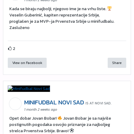
1 month 2 weeks ago
Kada se biraju najbolji, njegovo ime je na vrhu liste.
Veselin Guberinić, kapiten reprezentacije Srbije,
proglašen je za MVP-ja Prvenstva Srbije u minifudbalu.
Zasluženo
2
View on Facebook
Share
MINIFUDBAL NOVI SAD
IS AT NOVI SAD.
1 month 2 weeks ago
Opet dobar Jovan Bobar!
Jovan Bobar je sa najviše
postignutih pogodaka osvojio priznanje za najboljeg
strelca Prvenstva Srbije. Bravo!