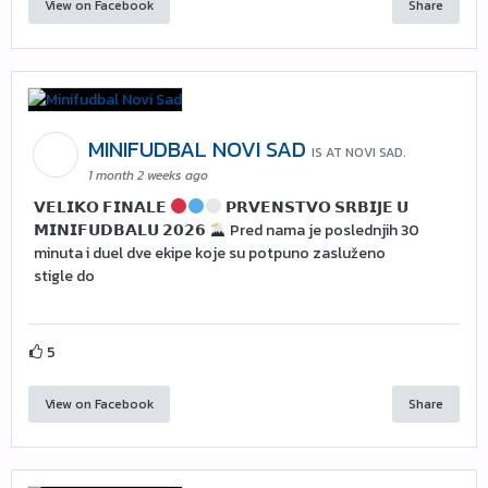
View on Facebook
Share
MINIFUDBAL NOVI SAD
IS AT NOVI SAD.
1 month 2 weeks ago
𝗩𝗘𝗟𝗜𝗞𝗢 𝗙𝗜𝗡𝗔𝗟𝗘
𝗣𝗥𝗩𝗘𝗡𝗦𝗧𝗩𝗢 𝗦𝗥𝗕𝗜𝗝𝗘 𝗨
𝗠𝗜𝗡𝗜𝗙𝗨𝗗𝗕𝗔𝗟𝗨 𝟮𝟬𝟮𝟲
Pred nama je poslednjih 30
minuta i duel dve ekipe koje su potpuno zasluženo
stigle do
5
View on Facebook
Share