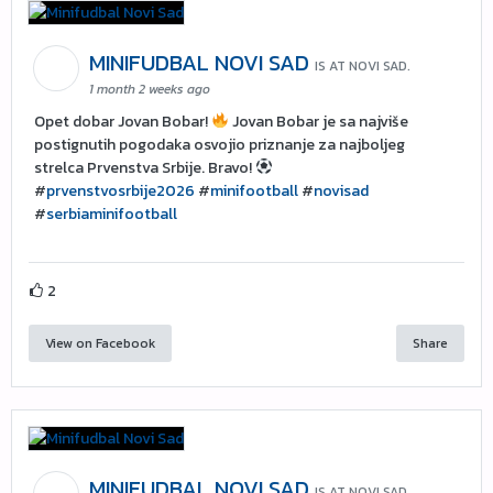
MINIFUDBAL NOVI SAD
IS AT NOVI SAD.
1 month 2 weeks ago
Opet dobar Jovan Bobar!
Jovan Bobar je sa najviše
postignutih pogodaka osvojio priznanje za najboljeg
strelca Prvenstva Srbije. Bravo!
#
prvenstvosrbije2026
#
minifootball
#
novisad
#
serbiaminifootball
2
View on Facebook
Share
MINIFUDBAL NOVI SAD
IS AT NOVI SAD.