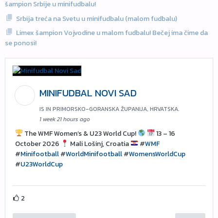
šampion Srbije u minifudbalu!
Srbija treća na Svetu u minifudbalu (malom fudbalu)
Limex šampion Vojvodine u malom fudbalu! Bečej ima čime da
se ponosi!
MINIFUDBAL NOVI SAD
IS IN PRIMORSKO-GORANSKA ŽUPANIJA, HRVATSKA.
1 week 21 hours ago
The WMF Women’s & U23 World Cup!
13 – 16
October 2026
Mali Lošinj, Croatia
#
WMF
#
Minifootball
#
WorldMinifootball
#
WomensWorldCup
#
U23WorldCup
2