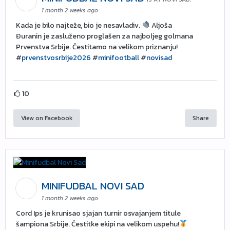
1 month 2 weeks ago
Kada je bilo najteže, bio je nesavladiv.
Aljoša
Đuranin je zasluženo proglašen za najboljeg golmana
Prvenstva Srbije. Čestitamo na velikom priznanju!
#
prvenstvosrbije2026
#
minifootball
#
novisad
10
View on Facebook
Share
MINIFUDBAL NOVI SAD
1 month 2 weeks ago
Cord Ips je krunisao sjajan turnir osvajanjem titule
šampiona Srbije. Čestitke ekipi na velikom uspehu!