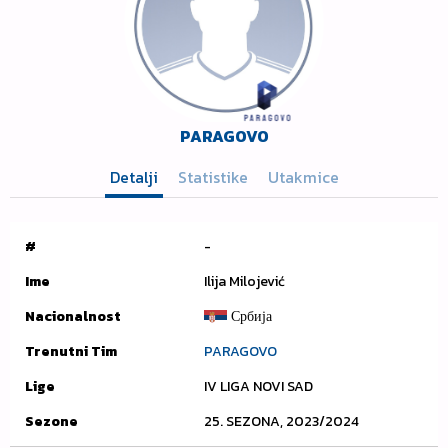
PARAGOVO
Detalji
Statistike
Utakmice
#
-
Ime
Ilija Milojević
Nacionalnost
Србија
Trenutni Tim
PARAGOVO
Lige
IV LIGA NOVI SAD
Sezone
25. SEZONA, 2023/2024