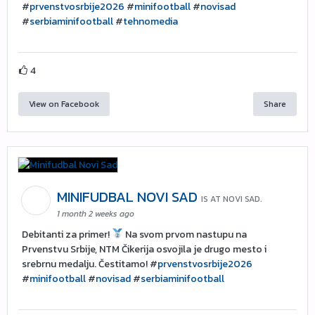
#
prvenstvosrbije2026
#
minifootball
#
novisad
#
serbiaminifootball
#
tehnomedia
4
View on Facebook
Share
MINIFUDBAL NOVI SAD
IS AT NOVI SAD.
1 month 2 weeks ago
Debitanti za primer!
Na svom prvom nastupu na
Prvenstvu Srbije, NTM Čikerija osvojila je drugo mesto i
srebrnu medalju. Čestitamo! #
prvenstvosrbije2026
#
minifootball
#
novisad
#
serbiaminifootball