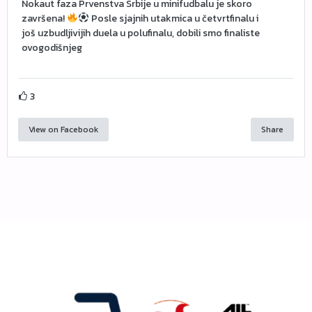
Nokaut faza Prvenstva Srbije u minifudbalu je skoro
završena!
Posle sjajnih utakmica u četvrtfinalu i
još uzbudljivijih duela u polufinalu, dobili smo finaliste
ovogodišnjeg
3
View on Facebook
Share