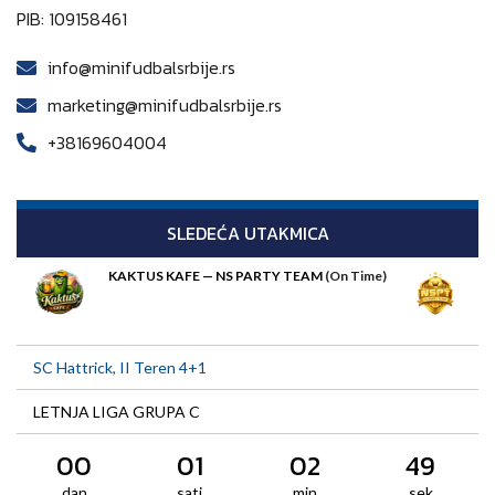
PIB: 109158461
info@minifudbalsrbije.rs
marketing@minifudbalsrbije.rs
+38169604004
SLEDEĆA UTAKMICA
KAKTUS KAFE — NS PARTY TEAM
(On Time)
SC Hattrick, II Teren 4+1
LETNJA LIGA GRUPA C
00
01
02
49
dan
sati
min
sek