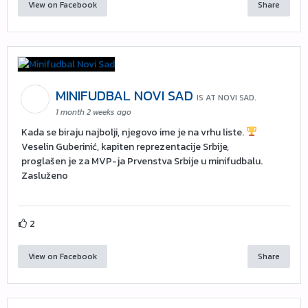
View on Facebook
Share
MINIFUDBAL NOVI SAD
IS AT NOVI SAD.
1 month 2 weeks ago
Kada se biraju najbolji, njegovo ime je na vrhu liste.
Veselin Guberinić, kapiten reprezentacije Srbije,
proglašen je za MVP-ja Prvenstva Srbije u minifudbalu.
Zasluženo
2
View on Facebook
Share