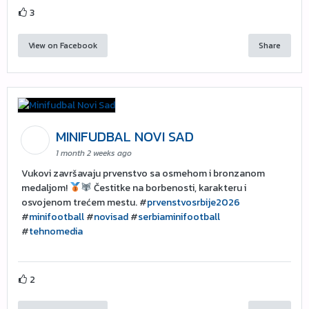
3
View on Facebook
Share
MINIFUDBAL NOVI SAD
1 month 2 weeks ago
Vukovi završavaju prvenstvo sa osmehom i bronzanom
medaljom!
Čestitke na borbenosti, karakteru i
osvojenom trećem mestu. #
prvenstvosrbije2026
#
minifootball
#
novisad
#
serbiaminifootball
#
tehnomedia
2