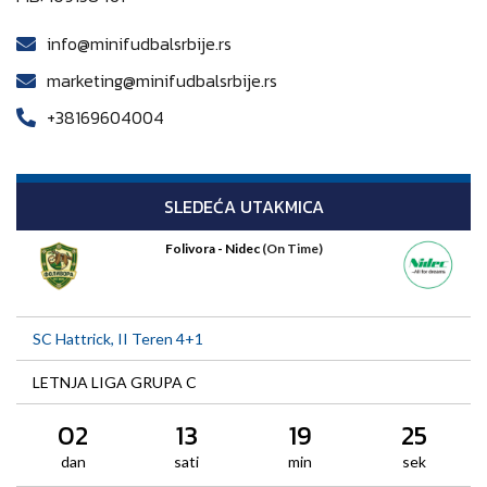
info@minifudbalsrbije.rs
marketing@minifudbalsrbije.rs
+38169604004
SLEDEĆA UTAKMICA
Folivora - Nidec
(On Time)
SC Hattrick, II Teren 4+1
LETNJA LIGA GRUPA C
02
13
19
25
dan
sati
min
sek