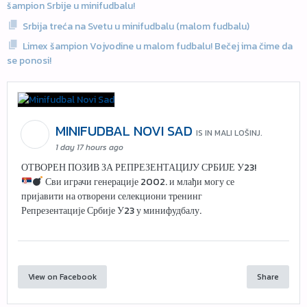
šampion Srbije u minifudbalu!
Srbija treća na Svetu u minifudbalu (malom fudbalu)
Limex šampion Vojvodine u malom fudbalu! Bečej ima čime da
se ponosi!
MINIFUDBAL NOVI SAD
IS IN MALI LOŠINJ.
1 day 17 hours ago
ОТВОРЕН ПОЗИВ ЗА РЕПРЕЗЕНТАЦИЈУ СРБИЈЕ У23!
Сви играчи генерације 2002. и млађи могу се
пријавити на отворени селекциони тренинг
Репрезентације Србије У23 у минифудбалу.
View on Facebook
Share