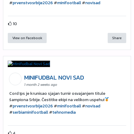
#
prvenstvosrbije2026
#
minifootball
#
novisad
10
View on Facebook
Share
MINIFUDBAL NOVI SAD
1 month 2 weeks ago
Cord Ips je krunisao sjajan turnir osvajanjem titule
šampiona Srbije. Čestitke ekipi na velikom uspehu!
#
prvenstvosrbije2026
#
minifootball
#
novisad
#
serbiaminifootball
#
tehnomedia
4