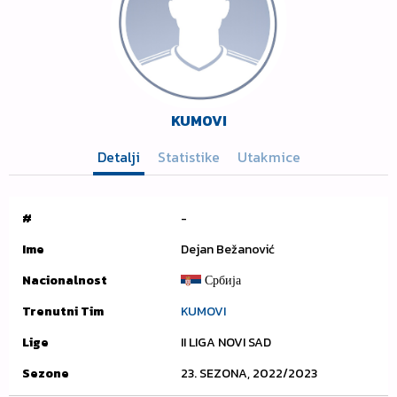
KUMOVI
Detalji
Statistike
Utakmice
#
-
Ime
Dejan Bežanović
Nacionalnost
Србија
Trenutni Tim
KUMOVI
Lige
II LIGA NOVI SAD
Sezone
23. SEZONA, 2022/2023