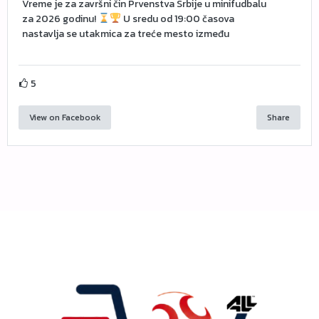
Vreme je za završni čin Prvenstva Srbije u minifudbalu
za 2026 godinu!
U sredu od 19:00 časova
nastavlja se utakmica za treće mesto između
5
View on Facebook
Share