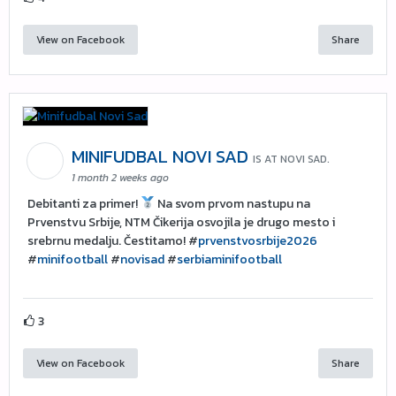
View on Facebook
Share
MINIFUDBAL NOVI SAD
IS AT NOVI SAD.
1 month 2 weeks ago
Debitanti za primer!
Na svom prvom nastupu na
Prvenstvu Srbije, NTM Čikerija osvojila je drugo mesto i
srebrnu medalju. Čestitamo! #
prvenstvosrbije2026
#
minifootball
#
novisad
#
serbiaminifootball
3
View on Facebook
Share