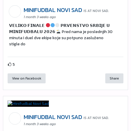
MINIFUDBAL NOVI SAD
IS AT NOVI SAD.
1 month 3 weeks ago
𝗩𝗘𝗟𝗜𝗞𝗢 𝗙𝗜𝗡𝗔𝗟𝗘
𝗣𝗥𝗩𝗘𝗡𝗦𝗧𝗩𝗢 𝗦𝗥𝗕𝗜𝗝𝗘 𝗨
𝗠𝗜𝗡𝗜𝗙𝗨𝗗𝗕𝗔𝗟𝗨 𝟮𝟬𝟮𝟲
Pred nama je poslednjih 30
minuta i duel dve ekipe koje su potpuno zasluženo
stigle do
5
View on Facebook
Share
MINIFUDBAL NOVI SAD
IS AT NOVI SAD.
1 month 3 weeks ago