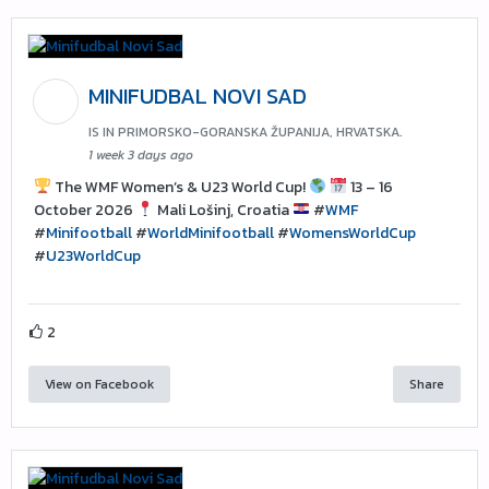
MINIFUDBAL NOVI SAD
IS IN PRIMORSKO-GORANSKA ŽUPANIJA, HRVATSKA.
1 week 3 days ago
The WMF Women’s & U23 World Cup!
13 – 16
October 2026
Mali Lošinj, Croatia
#
WMF
#
Minifootball
#
WorldMinifootball
#
WomensWorldCup
#
U23WorldCup
2
View on Facebook
Share