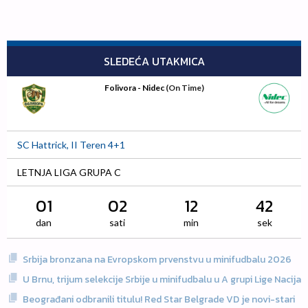
SLEDEĆA UTAKMICA
Folivora - Nidec
(On Time)
SC Hattrick, II Teren 4+1
LETNJA LIGA GRUPA C
01
02
12
41
dan
sati
min
sek
Srbija bronzana na Evropskom prvenstvu u minifudbalu 2026
U Brnu, trijum selekcije Srbije u minifudbalu u A grupi Lige Nacija
Beograđani odbranili titulu! Red Star Belgrade VD je novi-stari