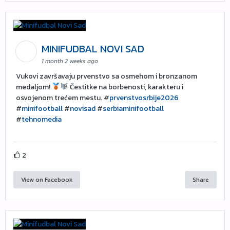
MINIFUDBAL NOVI SAD
1 month 2 weeks ago
Vukovi završavaju prvenstvo sa osmehom i bronzanom
medaljom!
Čestitke na borbenosti, karakteru i
osvojenom trećem mestu. #
prvenstvosrbije2026
#
minifootball
#
novisad
#
serbiaminifootball
#
tehnomedia
2
View on Facebook
Share