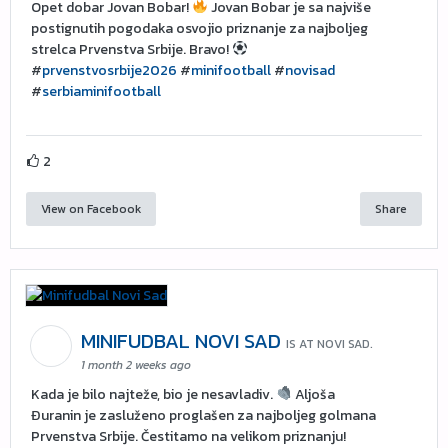
Opet dobar Jovan Bobar!
Jovan Bobar je sa najviše
postignutih pogodaka osvojio priznanje za najboljeg
strelca Prvenstva Srbije. Bravo!
#
prvenstvosrbije2026
#
minifootball
#
novisad
#
serbiaminifootball
2
View on Facebook
Share
MINIFUDBAL NOVI SAD
IS AT NOVI SAD.
1 month 2 weeks ago
Kada je bilo najteže, bio je nesavladiv.
Aljoša
Đuranin je zasluženo proglašen za najboljeg golmana
Prvenstva Srbije. Čestitamo na velikom priznanju!