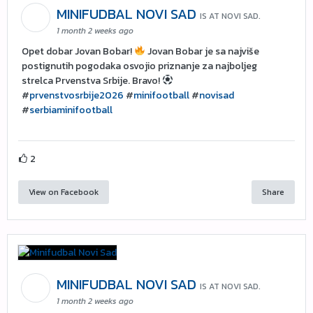
MINIFUDBAL NOVI SAD
IS AT NOVI SAD.
1 month 2 weeks ago
Opet dobar Jovan Bobar!
Jovan Bobar je sa najviše
postignutih pogodaka osvojio priznanje za najboljeg
strelca Prvenstva Srbije. Bravo!
#
prvenstvosrbije2026
#
minifootball
#
novisad
#
serbiaminifootball
2
View on Facebook
Share
MINIFUDBAL NOVI SAD
IS AT NOVI SAD.
1 month 2 weeks ago