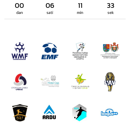
00
06
11
33
dan
sati
min
sek