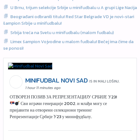
U Brnu, trijum selekcije Srbije u minifudbalu u A grupi Lige Nacija
Beograđani odbranili titulu! Red Star Belgrade VD je novi-stari
šampion Srbije u minifudbalu!
Srbija treća na Svetu u minifudbalu (malom fudbalu)
Limex šampion Vojvodine u malom fudbalu! Bečej ima čime da
se ponosi!
MINIFUDBAL NOVI SAD
IS IN MALI LOŠINJ.
1 hour 11 minutes ago
ОТВОРЕН ПОЗИВ ЗА РЕПРЕЗЕНТАЦИЈУ СРБИЈЕ У23!
Сви играчи генерације 2002. и млађи могу се
пријавити на отворени селекциони тренинг
Репрезентације Србије У23 у минифудбалу.