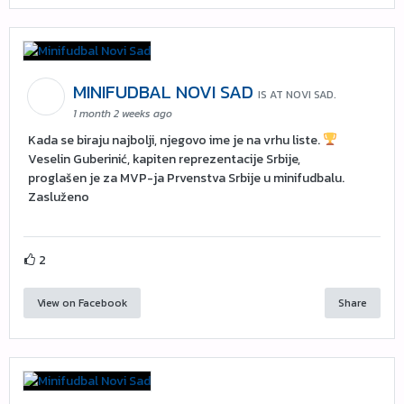
MINIFUDBAL NOVI SAD
IS AT NOVI SAD.
1 month 2 weeks ago
Kada se biraju najbolji, njegovo ime je na vrhu liste.
Veselin Guberinić, kapiten reprezentacije Srbije,
proglašen je za MVP-ja Prvenstva Srbije u minifudbalu.
Zasluženo
2
View on Facebook
Share