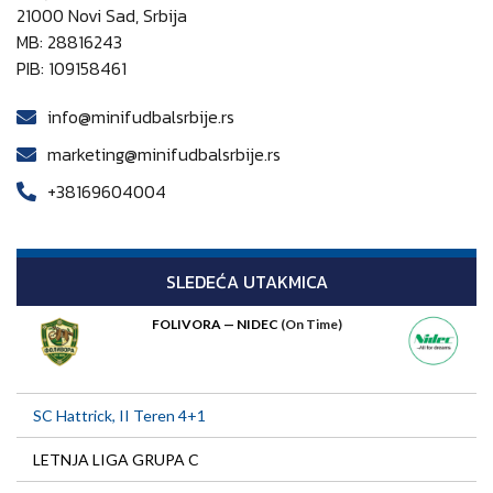
21000 Novi Sad, Srbija
MB: 28816243
PIB: 109158461
info@minifudbalsrbije.rs
marketing@minifudbalsrbije.rs
+38169604004
SLEDEĆA UTAKMICA
FOLIVORA — NIDEC
(On Time)
SC Hattrick, II Teren 4+1
LETNJA LIGA GRUPA C