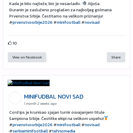
Kada je bilo najteže, bio je nesavladiv.
Aljoša
Đuranin je zasluženo proglašen za najboljeg golmana
Prvenstva Srbije. Čestitamo na velikom priznanju!
#
prvenstvosrbije2026
#
minifootball
#
novisad
10
View on Facebook
Share
MINIFUDBAL NOVI SAD
1 month 2 weeks ago
Cord Ips je krunisao sjajan turnir osvajanjem titule
šampiona Srbije. Čestitke ekipi na velikom uspehu!
#
prvenstvosrbije2026
#
minifootball
#
novisad
#
serbiaminifootball
#
tehnomedia