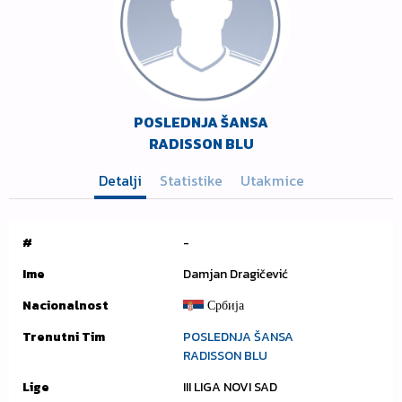
POSLEDNJA ŠANSA
RADISSON BLU
Detalji
Statistike
Utakmice
#
-
Ime
Damjan Dragičević
Nacionalnost
Србија
Trenutni Tim
POSLEDNJA ŠANSA
RADISSON BLU
Lige
III LIGA NOVI SAD