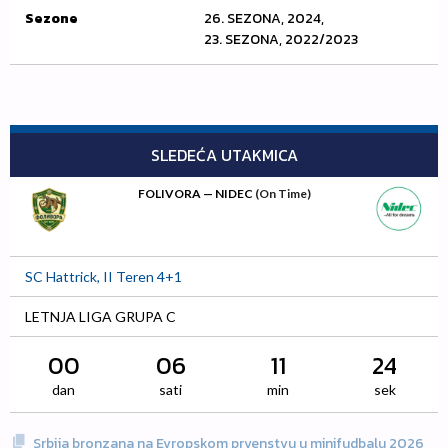
Sezone
26. SEZONA, 2024,
23. SEZONA, 2022/2023
SLEDEĆA UTAKMICA
FOLIVORA — NIDEC
(On Time)
SC Hattrick, II Teren 4+1
LETNJA LIGA GRUPA C
00
06
11
23
dan
sati
min
sek
Srbija bronzana na Evropskom prvenstvu u minifudbalu 2026