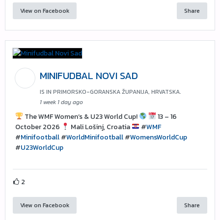
View on Facebook
Share
MINIFUDBAL NOVI SAD
IS IN PRIMORSKO-GORANSKA ŽUPANIJA, HRVATSKA.
1 week 1 day ago
The WMF Women’s & U23 World Cup!
13 – 16
October 2026
Mali Lošinj, Croatia
#
WMF
#
Minifootball
#
WorldMinifootball
#
WomensWorldCup
#
U23WorldCup
2
View on Facebook
Share