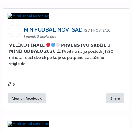
MINIFUDBAL NOVI SAD
IS AT NOVI SAD.
1 month 3 weeks ago
𝗩𝗘𝗟𝗜𝗞𝗢 𝗙𝗜𝗡𝗔𝗟𝗘
𝗣𝗥𝗩𝗘𝗡𝗦𝗧𝗩𝗢 𝗦𝗥𝗕𝗜𝗝𝗘 𝗨
𝗠𝗜𝗡𝗜𝗙𝗨𝗗𝗕𝗔𝗟𝗨 𝟮𝟬𝟮𝟲
Pred nama je poslednjih 30
minuta i duel dve ekipe koje su potpuno zasluženo
stigle do
5
View on Facebook
Share