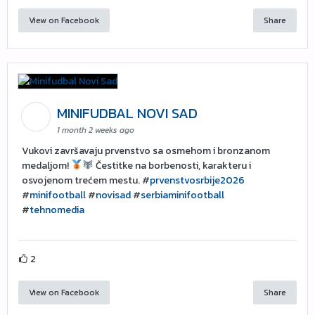
View on Facebook
Share
MINIFUDBAL NOVI SAD
1 month 2 weeks ago
Vukovi završavaju prvenstvo sa osmehom i bronzanom
medaljom!
Čestitke na borbenosti, karakteru i
osvojenom trećem mestu. #
prvenstvosrbije2026
#
minifootball
#
novisad
#
serbiaminifootball
#
tehnomedia
2
View on Facebook
Share