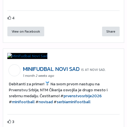
4
View on Facebook
Share
MINIFUDBAL NOVI SAD
IS AT NOVI SAD.
1 month 2 weeks ago
Debitanti za primer!
Na svom prvom nastupu na
Prvenstvu Srbije, NTM Čikerija osvojila je drugo mesto i
srebrnu medalju. Čestitamo! #
prvenstvosrbije2026
#
minifootball
#
novisad
#
serbiaminifootball
3