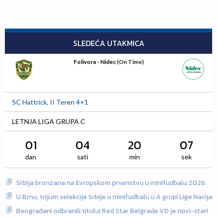
SLEDEĆA UTAKMICA
Folivora - Nidec
(On Time)
SC Hattrick, II Teren 4+1
LETNJA LIGA GRUPA C
01
04
20
06
dan
sati
min
sek
Srbija bronzana na Evropskom prvenstvu u minifudbalu 2026
U Brnu, trijum selekcije Srbije u minifudbalu u A grupi Lige Nacija
Beograđani odbranili titulu! Red Star Belgrade VD je novi-stari