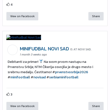
4
View on Facebook
Share
MINIFUDBAL NOVI SAD
IS AT NOVI SAD.
1 month 3 weeks ago
Debitanti za primer!
Na svom prvom nastupu na
Prvenstvu Srbije, NTM Čikerija osvojila je drugo mesto i
srebrnu medalju. Čestitamo! #
prvenstvosrbije2026
#
minifootball
#
novisad
#
serbiaminifootball
3
View on Facebook
Share