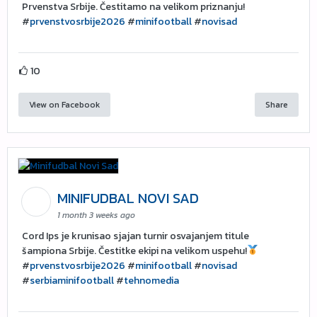
Prvenstva Srbije. Čestitamo na velikom priznanju!
#
prvenstvosrbije2026
#
minifootball
#
novisad
10
View on Facebook
Share
MINIFUDBAL NOVI SAD
1 month 3 weeks ago
Cord Ips je krunisao sjajan turnir osvajanjem titule
šampiona Srbije. Čestitke ekipi na velikom uspehu!
#
prvenstvosrbije2026
#
minifootball
#
novisad
#
serbiaminifootball
#
tehnomedia