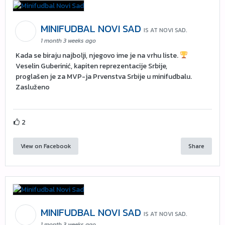
MINIFUDBAL NOVI SAD
IS AT NOVI SAD.
1 month 3 weeks ago
Kada se biraju najbolji, njegovo ime je na vrhu liste.
Veselin Guberinić, kapiten reprezentacije Srbije,
proglašen je za MVP-ja Prvenstva Srbije u minifudbalu.
Zasluženo
2
View on Facebook
Share
MINIFUDBAL NOVI SAD
IS AT NOVI SAD.
1 month 3 weeks ago