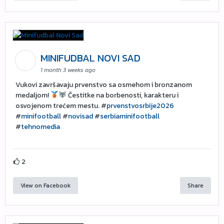
MINIFUDBAL NOVI SAD
1 month 3 weeks ago
Vukovi završavaju prvenstvo sa osmehom i bronzanom
medaljom!
Čestitke na borbenosti, karakteru i
osvojenom trećem mestu. #
prvenstvosrbije2026
#
minifootball
#
novisad
#
serbiaminifootball
#
tehnomedia
2
View on Facebook
Share