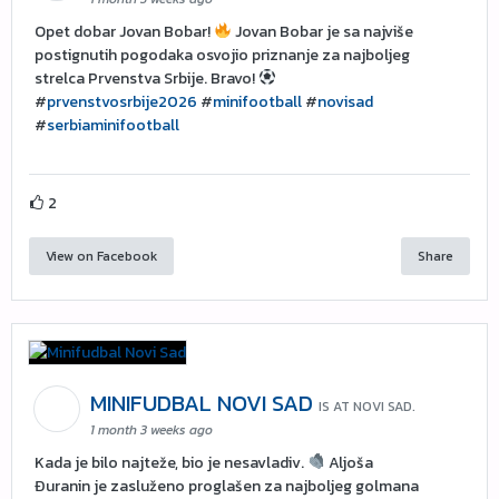
Opet dobar Jovan Bobar!
Jovan Bobar je sa najviše
postignutih pogodaka osvojio priznanje za najboljeg
strelca Prvenstva Srbije. Bravo!
#
prvenstvosrbije2026
#
minifootball
#
novisad
#
serbiaminifootball
2
View on Facebook
Share
MINIFUDBAL NOVI SAD
IS AT NOVI SAD.
1 month 3 weeks ago
Kada je bilo najteže, bio je nesavladiv.
Aljoša
Đuranin je zasluženo proglašen za najboljeg golmana