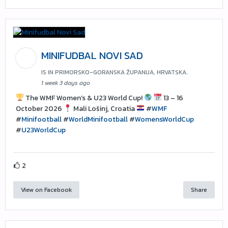
MINIFUDBAL NOVI SAD
IS IN PRIMORSKO-GORANSKA ŽUPANIJA, HRVATSKA.
1 week 3 days ago
The WMF Women’s & U23 World Cup!
13 – 16
October 2026
Mali Lošinj, Croatia
#
WMF
#
Minifootball
#
WorldMinifootball
#
WomensWorldCup
#
U23WorldCup
2
View on Facebook
Share