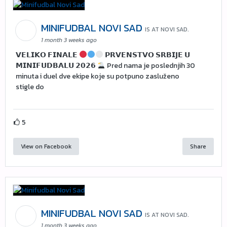
MINIFUDBAL NOVI SAD
IS AT NOVI SAD.
1 month 3 weeks ago
𝗩𝗘𝗟𝗜𝗞𝗢 𝗙𝗜𝗡𝗔𝗟𝗘
𝗣𝗥𝗩𝗘𝗡𝗦𝗧𝗩𝗢 𝗦𝗥𝗕𝗜𝗝𝗘 𝗨
𝗠𝗜𝗡𝗜𝗙𝗨𝗗𝗕𝗔𝗟𝗨 𝟮𝟬𝟮𝟲
Pred nama je poslednjih 30
minuta i duel dve ekipe koje su potpuno zasluženo
stigle do
5
View on Facebook
Share
MINIFUDBAL NOVI SAD
IS AT NOVI SAD.
1 month 3 weeks ago