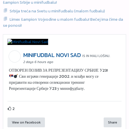
šampion Srbije u minifudbalu!
Srbija treća na Svetu u minifudbalu (malom fudbalu)
Limex šampion Vojvodine u malom fudbalu! Bečej ima čime da
se ponosi!
MINIFUDBAL NOVI SAD
IS IN MALI LOŠINJ.
2 days 6 hours ago
ОТВОРЕН ПОЗИВ ЗА РЕПРЕЗЕНТАЦИЈУ СРБИЈЕ У23!
Сви играчи генерације 2002. и млађи могу се
пријавити на отворени селекциони тренинг
Репрезентације Србије У23 у минифудбалу.
2
View on Facebook
Share