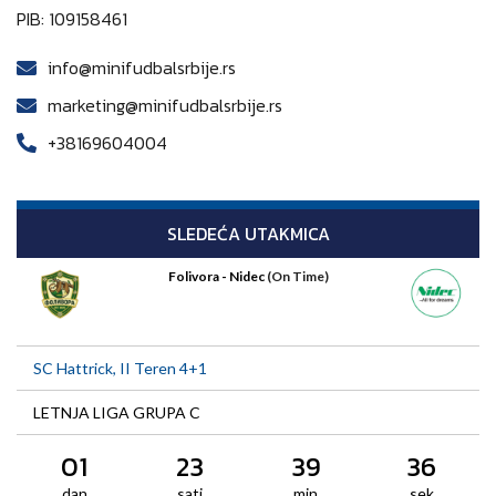
PIB: 109158461
info@minifudbalsrbije.rs
marketing@minifudbalsrbije.rs
+38169604004
SLEDEĆA UTAKMICA
Folivora - Nidec
(On Time)
SC Hattrick, II Teren 4+1
LETNJA LIGA GRUPA C
01
23
39
36
dan
sati
min
sek