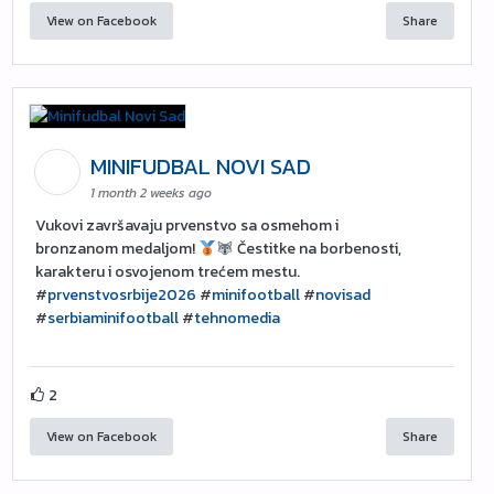
View on Facebook
Share
MINIFUDBAL NOVI SAD
1 month 2 weeks ago
Vukovi završavaju prvenstvo sa osmehom i
bronzanom medaljom!
Čestitke na borbenosti,
karakteru i osvojenom trećem mestu.
#
prvenstvosrbije2026
#
minifootball
#
novisad
#
serbiaminifootball
#
tehnomedia
2
View on Facebook
Share