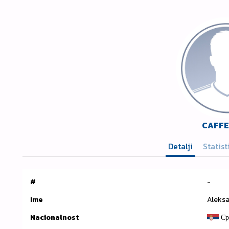
CAFFE 
Detalji
Statist
#
-
Ime
Aleksa
Nacionalnost
Ср