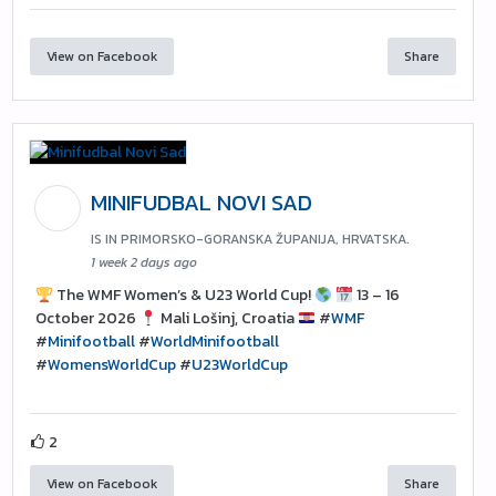
View on Facebook
Share
MINIFUDBAL NOVI SAD
IS IN PRIMORSKO-GORANSKA ŽUPANIJA, HRVATSKA.
1 week 2 days ago
The WMF Women’s & U23 World Cup!
13 – 16
October 2026
Mali Lošinj, Croatia
#
WMF
#
Minifootball
#
WorldMinifootball
#
WomensWorldCup
#
U23WorldCup
2
View on Facebook
Share