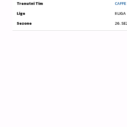
Trenutni Tim
CAFFE 
Lige
II LIG
Sezone
26. S