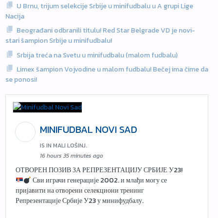
U Brnu, trijum selekcije Srbije u minifudbalu u A grupi Lige
Nacija
Beograđani odbranili titulu! Red Star Belgrade VD je novi-
stari šampion Srbije u minifudbalu!
Srbija treća na Svetu u minifudbalu (malom fudbalu)
Limex šampion Vojvodine u malom fudbalu! Bečej ima čime da
se ponosi!
MINIFUDBAL NOVI SAD
IS IN MALI LOŠINJ.
16 hours 35 minutes ago
ОТВОРЕН ПОЗИВ ЗА РЕПРЕЗЕНТАЦИЈУ СРБИЈЕ У23!
Сви играчи генерације 2002. и млађи могу се
пријавити на отворени селекциони тренинг
Репрезентације Србије У23 у минифудбалу.