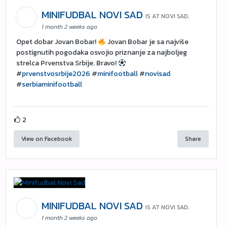
MINIFUDBAL NOVI SAD
IS AT NOVI SAD.
1 month 2 weeks ago
Opet dobar Jovan Bobar!
Jovan Bobar je sa najviše
postignutih pogodaka osvojio priznanje za najboljeg
strelca Prvenstva Srbije. Bravo!
#
prvenstvosrbije2026
#
minifootball
#
novisad
#
serbiaminifootball
2
View on Facebook
Share
MINIFUDBAL NOVI SAD
IS AT NOVI SAD.
1 month 2 weeks ago