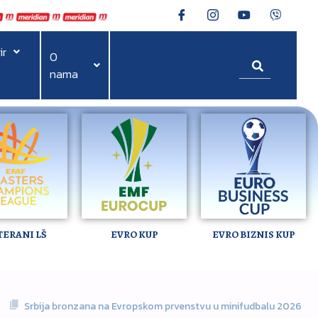
ir
O
nama
TERANI LŠ
EVRO KUP
EVRO BIZNIS KUP
Srbija bronzana na Evropskom prvenstvu u minifudbalu 2026