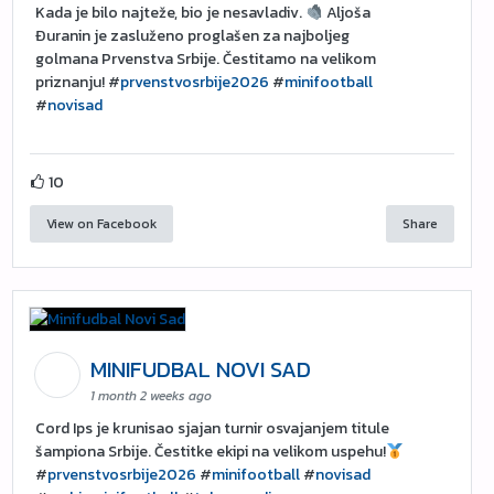
Kada je bilo najteže, bio je nesavladiv.
Aljoša
Đuranin je zasluženo proglašen za najboljeg
golmana Prvenstva Srbije. Čestitamo na velikom
priznanju! #
prvenstvosrbije2026
#
minifootball
#
novisad
10
View on Facebook
Share
MINIFUDBAL NOVI SAD
1 month 2 weeks ago
Cord Ips je krunisao sjajan turnir osvajanjem titule
šampiona Srbije. Čestitke ekipi na velikom uspehu!
#
prvenstvosrbije2026
#
minifootball
#
novisad