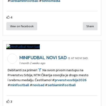
#
serbiaminifootball
#
tehnomedia
4
View on Facebook
Share
MINIFUDBAL NOVI SAD
IS AT NOVI SAD.
1 month 2 weeks ago
Debitanti za primer!
Na svom prvom nastupu na
Prvenstvu Srbije, NTM Čikerija osvojila je drugo mesto
i srebrnu medalju. Čestitamo! #
prvenstvosrbije2026
#
minifootball
#
novisad
#
serbiaminifootball
3