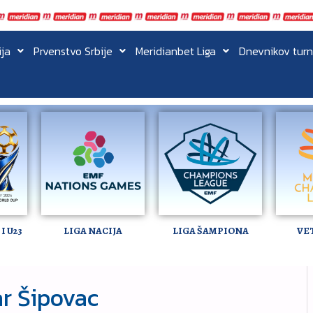
ija
Prvenstvo Srbije
Meridianbet Liga
Dnevnikov turn
I U23
LIGA NACIJA
LIGA ŠAMPIONA
VE
r Šipovac