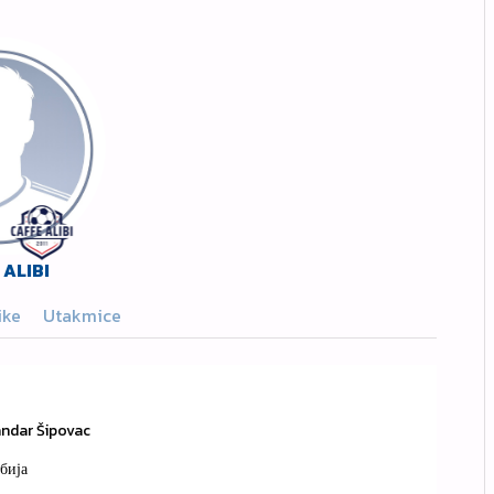
ALIBI
ike
Utakmice
ndar Šipovac
бија