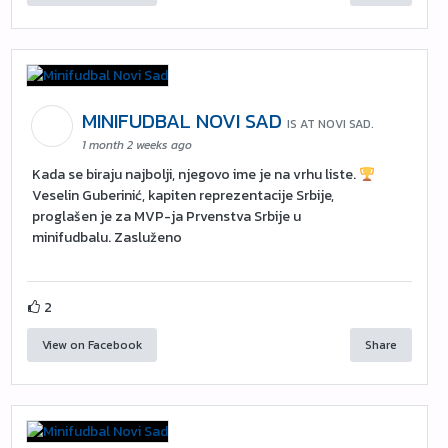
MINIFUDBAL NOVI SAD
IS AT NOVI SAD.
1 month 2 weeks ago
Kada se biraju najbolji, njegovo ime je na vrhu liste.
Veselin Guberinić, kapiten reprezentacije Srbije,
proglašen je za MVP-ja Prvenstva Srbije u
minifudbalu. Zasluženo
2
View on Facebook
Share