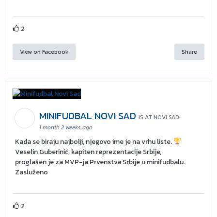
2
View on Facebook
Share
MINIFUDBAL NOVI SAD
IS AT NOVI SAD.
1 month 2 weeks ago
Kada se biraju najbolji, njegovo ime je na vrhu liste.
Veselin Guberinić, kapiten reprezentacije Srbije,
proglašen je za MVP-ja Prvenstva Srbije u minifudbalu.
Zasluženo
2