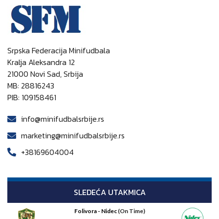
Srpska Federacija Minifudbala
Kralja Aleksandra 12
21000 Novi Sad, Srbija
MB: 28816243
PIB: 109158461
info@minifudbalsrbije.rs
marketing@minifudbalsrbije.rs
+38169604004
SLEDEĆA UTAKMICA
Folivora - Nidec
(On Time)