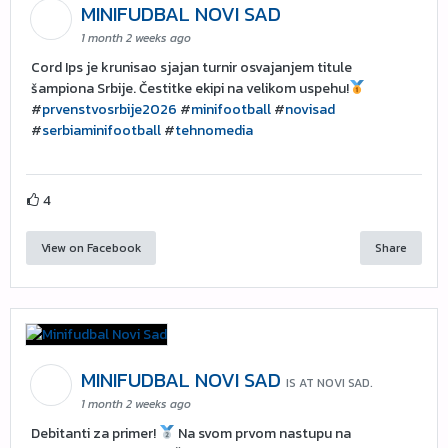
MINIFUDBAL NOVI SAD
1 month 2 weeks ago
Cord Ips je krunisao sjajan turnir osvajanjem titule
šampiona Srbije. Čestitke ekipi na velikom uspehu!
#
prvenstvosrbije2026
#
minifootball
#
novisad
#
serbiaminifootball
#
tehnomedia
4
View on Facebook
Share
MINIFUDBAL NOVI SAD
IS AT NOVI SAD.
1 month 2 weeks ago
Debitanti za primer!
Na svom prvom nastupu na