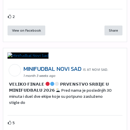
2
View on Facebook
Share
MINIFUDBAL NOVI SAD
IS AT NOVI SAD.
1 month 3 weeks ago
𝗩𝗘𝗟𝗜𝗞𝗢 𝗙𝗜𝗡𝗔𝗟𝗘
𝗣𝗥𝗩𝗘𝗡𝗦𝗧𝗩𝗢 𝗦𝗥𝗕𝗜𝗝𝗘 𝗨
𝗠𝗜𝗡𝗜𝗙𝗨𝗗𝗕𝗔𝗟𝗨 𝟮𝟬𝟮𝟲
Pred nama je poslednjih 30
minuta i duel dve ekipe koje su potpuno zasluženo
stigle do
5