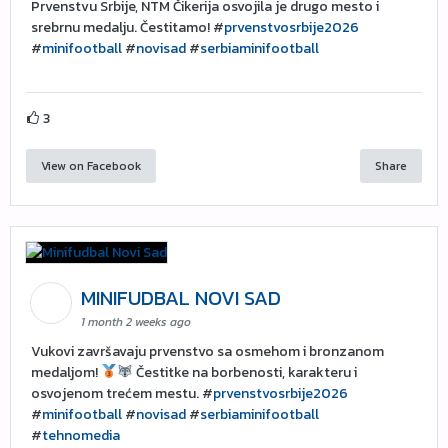
Prvenstvu Srbije, NTM Čikerija osvojila je drugo mesto i
srebrnu medalju. Čestitamo! #
prvenstvosrbije2026
#
minifootball
#
novisad
#
serbiaminifootball
3
View on Facebook
Share
MINIFUDBAL NOVI SAD
1 month 2 weeks ago
Vukovi završavaju prvenstvo sa osmehom i bronzanom
medaljom!
Čestitke na borbenosti, karakteru i
osvojenom trećem mestu. #
prvenstvosrbije2026
#
minifootball
#
novisad
#
serbiaminifootball
#
tehnomedia