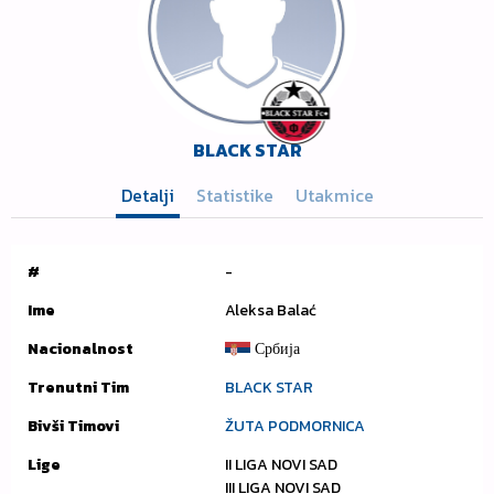
BLACK STAR
Detalji
Statistike
Utakmice
#
-
Ime
Aleksa Balać
Nacionalnost
Србија
Trenutni Tim
BLACK STAR
Bivši Timovi
ŽUTA PODMORNICA
Lige
II LIGA NOVI SAD
III LIGA NOVI SAD