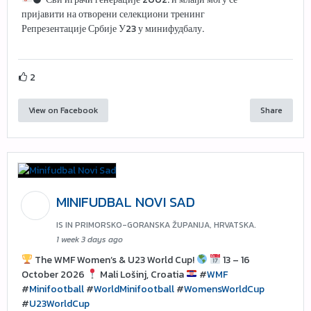
пријавити на отворени селекциони тренинг
Репрезентације Србије У23 у минифудбалу.
2
View on Facebook
Share
MINIFUDBAL NOVI SAD
IS IN PRIMORSKO-GORANSKA ŽUPANIJA, HRVATSKA.
1 week 3 days ago
The WMF Women’s & U23 World Cup!
13 – 16
October 2026
Mali Lošinj, Croatia
#
WMF
#
Minifootball
#
WorldMinifootball
#
WomensWorldCup
#
U23WorldCup