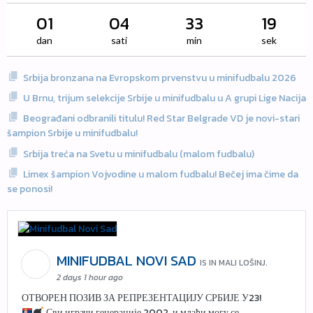
01
04
33
19
dan
sati
min
sek
Srbija bronzana na Evropskom prvenstvu u minifudbalu 2026
U Brnu, trijum selekcije Srbije u minifudbalu u A grupi Lige Nacija
Beograđani odbranili titulu! Red Star Belgrade VD je novi-stari
šampion Srbije u minifudbalu!
Srbija treća na Svetu u minifudbalu (malom fudbalu)
Limex šampion Vojvodine u malom fudbalu! Bečej ima čime da
se ponosi!
MINIFUDBAL NOVI SAD
IS IN MALI LOŠINJ.
2 days 1 hour ago
ОТВОРЕН ПОЗИВ ЗА РЕПРЕЗЕНТАЦИЈУ СРБИЈЕ У23!
Сви играчи генерације 2002. и млађи могу се