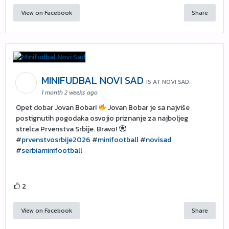
View on Facebook
Share
MINIFUDBAL NOVI SAD
IS AT NOVI SAD.
1 month 2 weeks ago
Opet dobar Jovan Bobar!
Jovan Bobar je sa najviše
postignutih pogodaka osvojio priznanje za najboljeg
strelca Prvenstva Srbije. Bravo!
#
prvenstvosrbije2026
#
minifootball
#
novisad
#
serbiaminifootball
2
View on Facebook
Share