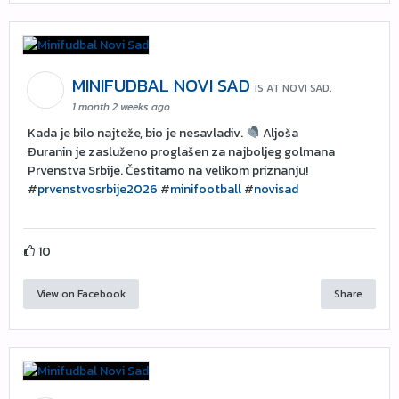
MINIFUDBAL NOVI SAD
IS AT NOVI SAD.
1 month 2 weeks ago
Kada je bilo najteže, bio je nesavladiv.
Aljoša
Đuranin je zasluženo proglašen za najboljeg golmana
Prvenstva Srbije. Čestitamo na velikom priznanju!
#
prvenstvosrbije2026
#
minifootball
#
novisad
10
View on Facebook
Share