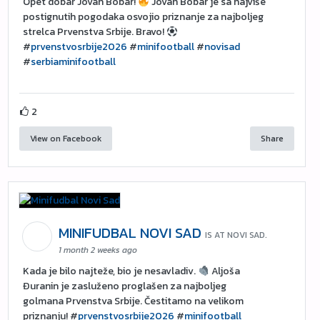
Opet dobar Jovan Bobar!
Jovan Bobar je sa najviše
postignutih pogodaka osvojio priznanje za najboljeg
strelca Prvenstva Srbije. Bravo!
#
prvenstvosrbije2026
#
minifootball
#
novisad
#
serbiaminifootball
2
View on Facebook
Share
MINIFUDBAL NOVI SAD
IS AT NOVI SAD.
1 month 2 weeks ago
Kada je bilo najteže, bio je nesavladiv.
Aljoša
Đuranin je zasluženo proglašen za najboljeg
golmana Prvenstva Srbije. Čestitamo na velikom
priznanju! #
prvenstvosrbije2026
#
minifootball