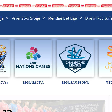
ija
Prvenstvo Srbije
Meridianbet Liga
Dnevnikov turn
I U23
LIGA NACIJA
LIGA ŠAMPIONA
VE