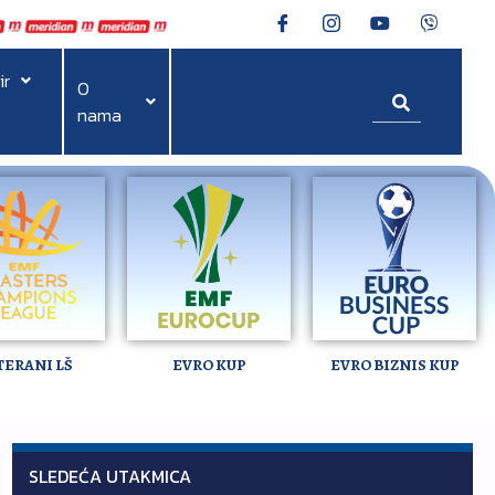
ir
O
nama
TERANI LŠ
EVRO KUP
EVRO BIZNIS KUP
SLEDEĆA UTAKMICA