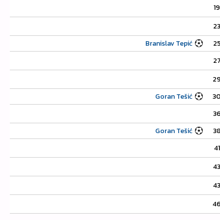
19
23
Branislav Tepić
25
27
29
Goran Tešić
30
36
Goran Tešić
38
41
43
43
46