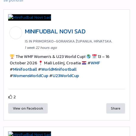
se ponosi!
MINIFUDBAL NOVI SAD
IS IN PRIMORSKO-GORANSKA ŽUPANIJA, HRVATSKA.
1 week 22 hours ago
The WMF Women’s & U23 World Cup!
13 – 16
October 2026
Mali Lošinj, Croatia
#
WMF
#
Minifootball
#
WorldMinifootball
#
WomensWorldCup
#
U23WorldCup
2
View on Facebook
Share