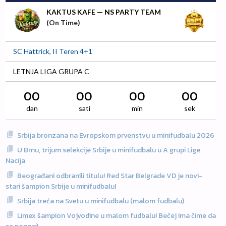
KAKTUS KAFE — NS PARTY TEAM
(On Time)
SC Hattrick, II Teren 4+1
LETNJA LIGA GRUPA C
00
00
00
00
dan
sati
min
sek
Srbija bronzana na Evropskom prvenstvu u minifudbalu 2026
U Brnu, trijum selekcije Srbije u minifudbalu u A grupi Lige
Nacija
Beograđani odbranili titulu! Red Star Belgrade VD je novi-
stari šampion Srbije u minifudbalu!
Srbija treća na Svetu u minifudbalu (malom fudbalu)
Limex šampion Vojvodine u malom fudbalu! Bečej ima čime da