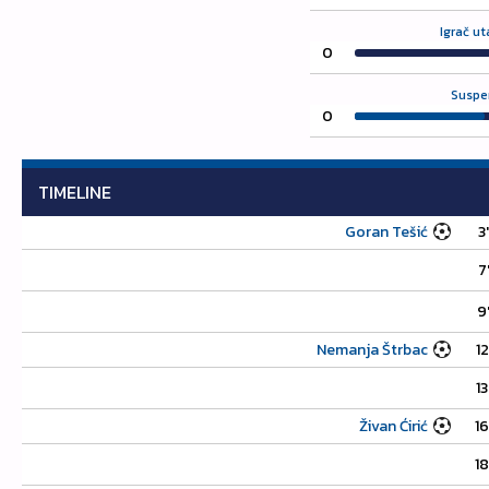
Igrač u
0
Suspe
0
TIMELINE
Goran Tešić
3'
7
9
Nemanja Štrbac
12
13
Živan Ćirić
16
18