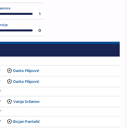
takmice
1
nzija
0
'
Darko Filipović
'
Darko Filipović
'
'
Vanja Srđanov
'
'
Bojan Pantelić