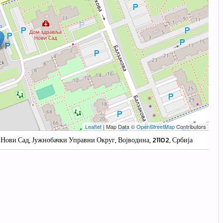
Leaflet
| Map Data ©
OpenStreetMap
Contributors
 Нови Сад, Јужнобачки Управни Округ, Војводина, 21102, Србија