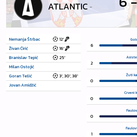
6
ATLANTIC GRUPA
Nemanja Štrbac
12'
Gol
6
Živan Ćirić
16'
Branislav Tepić
25'
Asiste
2
Milan Ostojić
Žuti k
Goran Tešić
3', 30', 38'
0
Jovan Amidžić
Crveni 
0
Faulov
0
Faulov
1