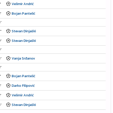
'
Velimir Andrić
'
Bojan Pantelić
'
'
Stevan Dinjaški
'
Stevan Dinjaški
'
'
Vanja Srđanov
'
'
Bojan Pantelić
'
Darko Filipović
'
Velimir Andrić
'
Stevan Dinjaški