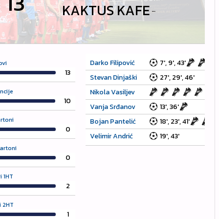
-
13
KAKTUS KAFE
Darko Filipović
7', 9', 43'
ovi
13
Stevan Dinjaški
27', 29', 46'
ncije
Nikola Vasiljev
10
Vanja Srđanov
13', 36'
artoni
Bojan Pantelić
18', 23', 41'
0
Velimir Andrić
19', 43'
kartoni
0
i 1HT
2
i 2HT
1