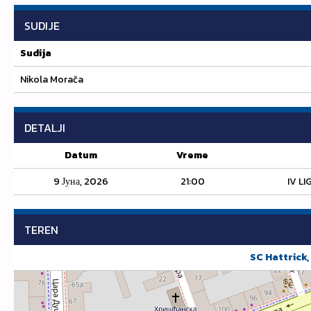
SUDIJE
Sudija
Nikola Morača
DETALJI
Datum
Vreme
9 Јуна, 2026
21:00
IV LI
TEREN
SC Hattrick, 