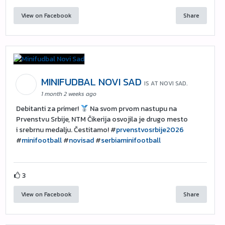
View on Facebook
Share
MINIFUDBAL NOVI SAD
IS AT NOVI SAD.
1 month 2 weeks ago
Debitanti za primer!
Na svom prvom nastupu na
Prvenstvu Srbije, NTM Čikerija osvojila je drugo mesto
i srebrnu medalju. Čestitamo! #
prvenstvosrbije2026
#
minifootball
#
novisad
#
serbiaminifootball
3
View on Facebook
Share