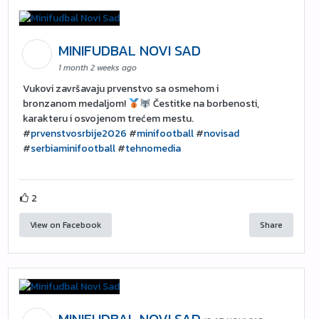
MINIFUDBAL NOVI SAD
1 month 2 weeks ago
Vukovi završavaju prvenstvo sa osmehom i
bronzanom medaljom!
Čestitke na borbenosti,
karakteru i osvojenom trećem mestu.
#
prvenstvosrbije2026
#
minifootball
#
novisad
#
serbiaminifootball
#
tehnomedia
2
View on Facebook
Share