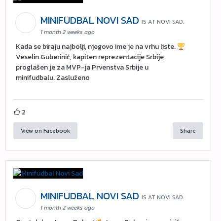
MINIFUDBAL NOVI SAD
IS AT NOVI SAD.
1 month 2 weeks ago
Kada se biraju najbolji, njegovo ime je na vrhu liste.
Veselin Guberinić, kapiten reprezentacije Srbije,
proglašen je za MVP-ja Prvenstva Srbije u
minifudbalu. Zasluženo
2
View on Facebook
Share
MINIFUDBAL NOVI SAD
IS AT NOVI SAD.
1 month 2 weeks ago