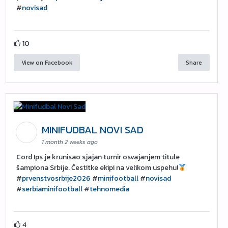
#
novisad
10
View on Facebook
Share
MINIFUDBAL NOVI SAD
1 month 2 weeks ago
Cord Ips je krunisao sjajan turnir osvajanjem titule
šampiona Srbije. Čestitke ekipi na velikom uspehu!
#
prvenstvosrbije2026
#
minifootball
#
novisad
#
serbiaminifootball
#
tehnomedia
4